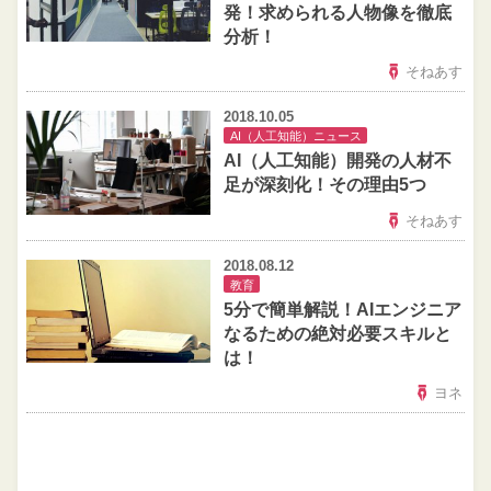
発！求められる人物像を徹底
分析！
そねあす
2018.10.05
AI（人工知能）ニュース
AI（人工知能）開発の人材不
足が深刻化！その理由5つ
そねあす
2018.08.12
教育
5分で簡単解説！AIエンジニア
なるための絶対必要スキルと
は！
ヨネ