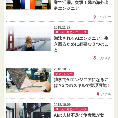
業で活躍。突撃！隣の海外出
身エンジニア
つっちー
2018.11.27
AI（人工知能）ニュース
淘汰されるAIエンジニア、生
き残るために必要な３つのこ
と
はやさき
2018.10.17
テクノロジー
独学でAIエンジニアになるに
は？3つのスキルで実現可能！
タケル
2018.10.09
AI（人工知能）ニュース
AIの人材不足で争奪戦が勃