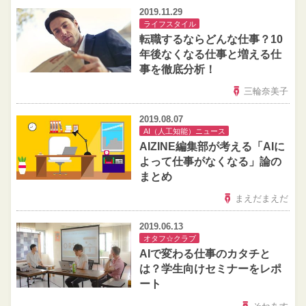
2019.11.29
ライフスタイル
転職するならどんな仕事？10
年後なくなる仕事と増える仕
事を徹底分析！
三輪奈美子
2019.08.07
AI（人工知能）ニュース
AIZINE編集部が考える「AIに
よって仕事がなくなる」論の
まとめ
まえだまえだ
2019.06.13
オタフ☆クラブ
AIで変わる仕事のカタチと
は？学生向けセミナーをレポ
ート