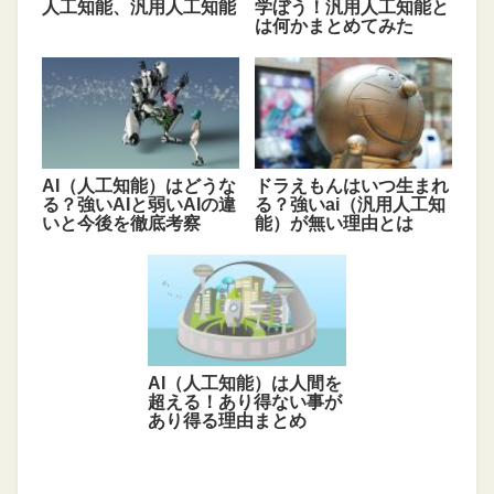
人工知能、汎用人工知能
学ぼう！汎用人工知能と
は何かまとめてみた
AI（人工知能）はどうな
ドラえもんはいつ生まれ
る？強いAIと弱いAIの違
る？強いai（汎用人工知
いと今後を徹底考察
能）が無い理由とは
AI（人工知能）は人間を
超える！あり得ない事が
あり得る理由まとめ