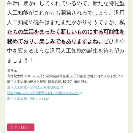
生活に豊かにしてくれているので、新たな特化型
人工知能がこれからも開発されるでしょう。汎用
人工知能の誕生はまだまだかかりそうですが、
私
たちの生活をまったく新しいものにする可能性を
秘めており、楽しみでもありますよね。
ぜひ世の
中を変えるような汎用人工知能の誕生を待ち望み
ましょう！
参考元
市瀬龍太郎. (2016). 人工知能学会共同企画-人工知能とは何か?:[エッセイ集] 2.2
汎用人工知能の現状と展望. 情報処理, 57(10), 960-961.
汎用人工知能 – 汎用人工知能研究会
現在のAIを超える｢汎用型AI｣はいつ誕生するのか
汎用人工知能（AGI）とは
テクノロジー