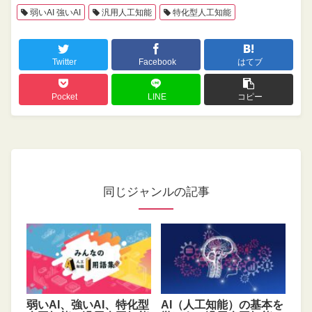
弱いAI 強いAI
汎用人工知能
特化型人工知能
Twitter
Facebook
はてブ
Pocket
LINE
コピー
同じジャンルの記事
弱いAI、強いAI、特化型
AI（人工知能）の基本を