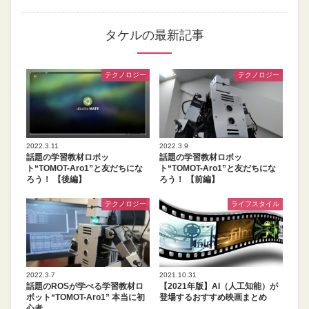
タケルの最新記事
テクノロジー
テクノロジー
2022.3.11
2022.3.9
話題の学習教材ロボッ
話題の学習教材ロボッ
ト“TOMOT-Aro1”と友だちにな
ト“TOMOT-Aro1”と友だちにな
ろう！ 【後編】
ろう！ 【前編】
テクノロジー
ライフスタイル
2022.3.7
2021.10.31
話題のROSが学べる学習教材ロ
【2021年版】AI（人工知能）が
ボット“TOMOT-Aro1” 本当に初
登場するおすすめ映画まとめ
心者…