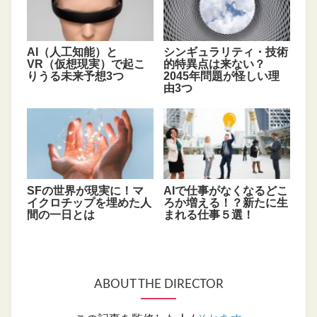
AI（人工知能）と
シンギュラリティ・技術
VR（仮想現実）で起こ
的特異点は来ない？
りうる未来予想3つ
2045年問題が怪しい理
由3つ
SFの世界が現実に！マ
AIで仕事がなくなるどこ
イクロチップを埋めた人
ろか増える！？新たに生
間の一日とは
まれる仕事５選！
ABOUT THE DIRECTOR