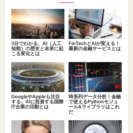
3分でわかる、AI（人工
FinTechとAIが変える！
知能）の歴史と未来に起
最新の金融サービスとは
こる変化とは
GoogleやAppleも注目
時系列データ分析！金融
する。AIに投資する国際
で使えるPythonモジュ
IT企業の活動とは
ール&ライブラリはこれ
だ