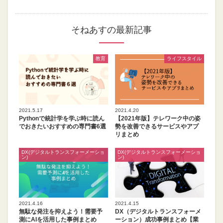
そねあすの最新記事
教育
ライフスタイル
2021.5.17
2021.4.20
Pythonで統計学を学ぶ時に読ん
【2021年版】テレワーク中の姿
でおきたいおすすめの専門書6選
勢を改善できるサービスやアプ
リまとめ
DX(デジタルトランスフォーメーショ
DX(デジタルトランスフォーメーショ
ン)
ン)
2021.4.16
2021.4.15
無駄な発注を抑えよう！需要予
DX（デジタルトランスフォーメ
測にAIを活用した事例まとめ
ーション）成功事例まとめ【業