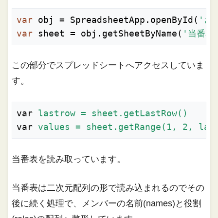
var
 obj = SpreadsheetApp.openById(
'さ
var
 sheet = obj.getSheetByName(
'当番表
この部分でスプレッドシートへアクセスしていま
す。
var
lastrow = sheet.getLastRow()
var
values = sheet.getRange(1, 2, las
当番表を読み取っています。
当番表は二次元配列の形で読み込まれるのでその
後に続く処理で、メンバーの名前(names)と役割