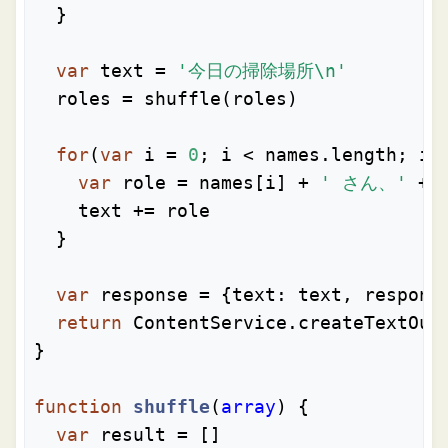
  }

var
 text = 
'今日の掃除場所\n'
  roles = shuffle(roles)

for
(
var
 i = 
0
; i < names.length; i++
var
 role = names[i] + 
' さん、'
 + 
    text += role

  }

var
 response = {
text
: text, 
respons
return
 ContentService.createTextOut
}

function
shuffle
(
array
) 
{

var
 result = []
