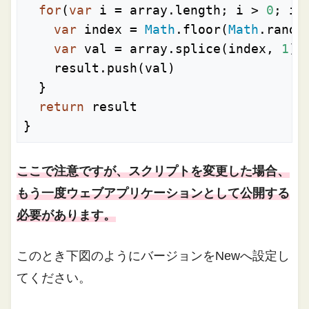
for
(
var
 i = array.length; i > 
0
; i--
var
 index = 
Math
.floor(
Math
.random
var
 val = array.splice(index, 
1
)[
    result.push(val)

  }

return
 result

}
ここで注意ですが、スクリプトを変更した場合、
もう一度ウェブアプリケーションとして公開する
必要があります。
このとき下図のようにバージョンをNewへ設定し
てください。