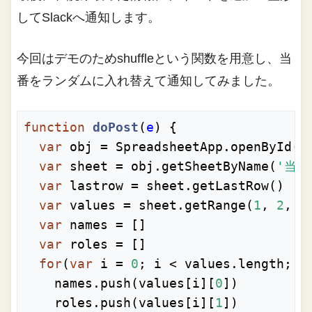
してSlackへ通知します。
今回はデモのためshuffleという関数を用意し、当
番をランダムに入れ替えて通知してみました。
function
doPost
(
e
) 
{

var
 obj = SpreadsheetApp.openById(
'
var
 sheet = obj.getSheetByName(
'当
var
 lastrow = sheet.getLastRow()

var
 values = sheet.getRange(
1
, 
2
, l
var
 names = []

var
 roles = []

for
(
var
 i = 
0
; i < values.length; i+
    names.push(values[i][
0
])

    roles.push(values[i][
1
])
