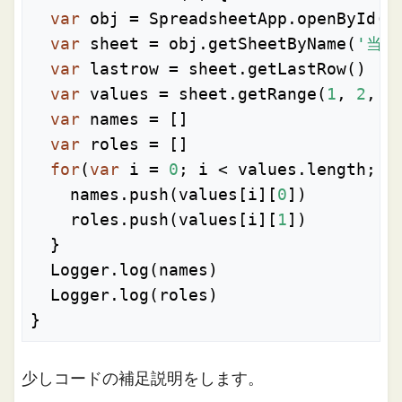
var
 obj = SpreadsheetApp.openById(
'
var
 sheet = obj.getSheetByName(
'当
var
 lastrow = sheet.getLastRow()

var
 values = sheet.getRange(
1
, 
2
, l
var
 names = []

var
 roles = []

for
(
var
 i = 
0
; i < values.length; i+
    names.push(values[i][
0
])

    roles.push(values[i][
1
])

  }

  Logger.log(names)

  Logger.log(roles)

}
少しコードの補足説明をします。