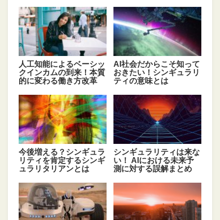
人工知能によるベーシッ
AI社会だからこそ知って
クインカムの到来！本質
おきたい！シンギュラリ
的に変わる働き方改革
ティの意味とは
今後増える？シンギュラ
シンギュラリティは来な
リティを肯定するシンギ
い！ AIにおける未来予
ュラリタリアンとは
測に対する誤解まとめ