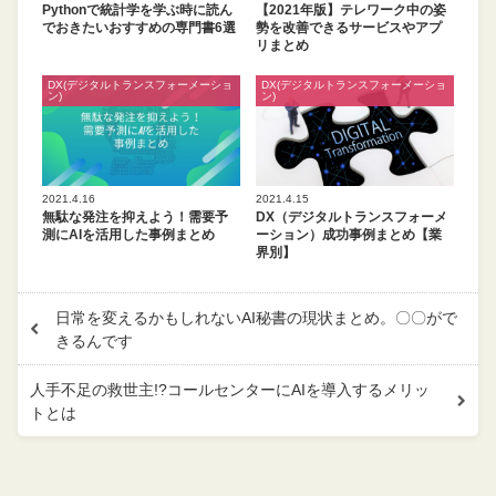
Pythonで統計学を学ぶ時に読ん
【2021年版】テレワーク中の姿
でおきたいおすすめの専門書6選
勢を改善できるサービスやアプ
リまとめ
DX(デジタルトランスフォーメーショ
DX(デジタルトランスフォーメーショ
ン)
ン)
2021.4.16
2021.4.15
無駄な発注を抑えよう！需要予
DX（デジタルトランスフォーメ
測にAIを活用した事例まとめ
ーション）成功事例まとめ【業
界別】
日常を変えるかもしれないAI秘書の現状まとめ。〇〇がで
きるんです
人手不足の救世主!?コールセンターにAIを導入するメリッ
トとは