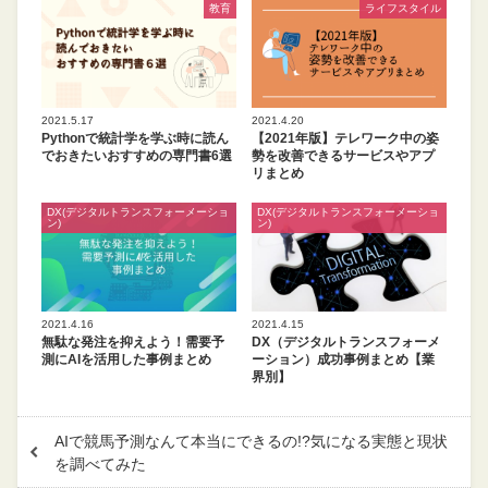
教育
ライフスタイル
2021.5.17
2021.4.20
Pythonで統計学を学ぶ時に読ん
【2021年版】テレワーク中の姿
でおきたいおすすめの専門書6選
勢を改善できるサービスやアプ
リまとめ
DX(デジタルトランスフォーメーショ
DX(デジタルトランスフォーメーショ
ン)
ン)
2021.4.16
2021.4.15
無駄な発注を抑えよう！需要予
DX（デジタルトランスフォーメ
測にAIを活用した事例まとめ
ーション）成功事例まとめ【業
界別】
AIで競馬予測なんて本当にできるの!?気になる実態と現状
を調べてみた