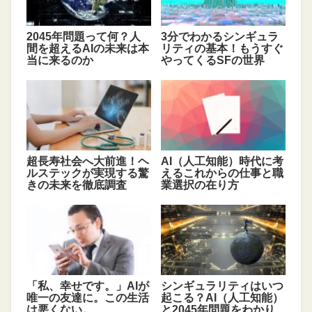
2045年問題って何？人
3分でわかるシンギュラ
間を超えるAIの未来は本
リティの基本！もうすぐ
当に来るのか
やってくるSFの世界
超長寿社会へ大前進！ヘ
AI（人工知能）時代に考
ルステックが実現する驚
えるこれからの仕事と職
きの未来を徹底調査
業選択の在り方
「私、幸せです。」AIが
シンギュラリティはいつ
唯一の友達に。この生活
起こる？AI（人工知能）
は悪くない。
と2045年問題をわかり