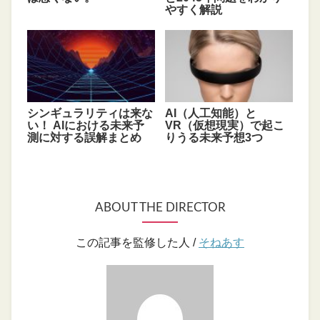
やすく解説
シンギュラリティは来な
AI（人工知能）と
い！ AIにおける未来予
VR（仮想現実）で起こ
測に対する誤解まとめ
りうる未来予想3つ
ABOUT THE DIRECTOR
この記事を監修した人 /
そねあす