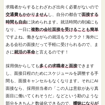
求職者からするとわざわざ出向く必要がないので
交通費もかかりません
し、自分の都合で
面接する
時間も自由
に決められます。就活時間の削減にも
なり、一日に
複数の会社面接を受けることも簡単
ですよね。働きながらの就活もラクラク！海外に
ある会社の面接だって手軽に受けられるので、ま
さに
就活の革命
と言えるのです！
採用側からしても
多くの求職者と面接
できます
し、面接日程のためにスケジュールを調整する手
間も、面接キャンセルもなくなります。それにAI
面接なら、採用担当者の「この人は意欲があり真
面目に働いてくれそうだ」などという勘のような
部分をきちんと数値化できるので、
曖昧になりが