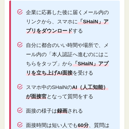
企業に応募した後に届くメール内の
リンクから、スマホに
「SHaiN」ア
プリをダウンロード
する
自分に都合のいい時間や場所で、メ
ール内の「本人認証へ進むのにはこ
ちらをタップ」から
「SHaiN」アプ
リを立ち上げAI面接
を受ける
スマホ中のSHaiNの
AI（人工知能）
が面接官
となって質問をする
面接の様子は
録画
される
面接時間は短い人でも
60分
、質問は