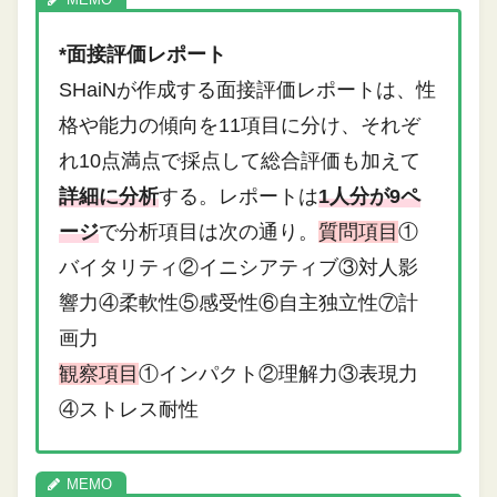
*面接評価レポート
SHaiNが作成する面接評価レポートは、性
格や能力の傾向を11項目に分け、それぞ
れ10点満点で採点して総合評価も加えて
詳細に分析
する。レポートは
1人分が9ペ
ージ
で分析項目は次の通り。
質問項目
①
バイタリティ②イニシアティブ③対人影
響力④柔軟性⑤感受性⑥自主独立性⑦計
画力
観察項目
①インパクト②理解力③表現力
④ストレス耐性