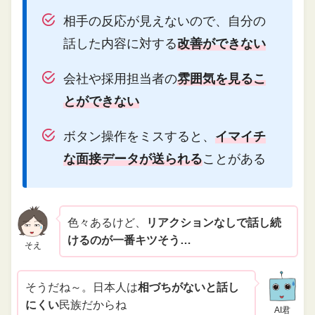
相手の反応が見えないので、自分の
話した内容に対する
改善ができない
会社や採用担当者の
雰囲気を見るこ
とができない
ボタン操作をミスすると、
イマイチ
な面接データが送られる
ことがある
色々あるけど、
リアクションなしで話し続
けるのが一番キツそう…
そえ
そうだね～。日本人は
相づちがないと話し
にくい
民族だからね
AI君