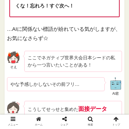
くな！忘れろ！すぐ次へ！
…AIに関係ない標語が紛れている気がしますが、
お気になさらず☆
ここでネガティブ世界大会日本シードの私
から一つ言いたいことがある！
そえ
やな予感しかしないその前フリ…
AI君
面接データ
こうしてせっせと集めた
を、企業はしっかり管理して欲し
そえ
メニュー
ホーム
シェア
検索
トップ
い！
データ流出とかホント嫌っ！キャラ変