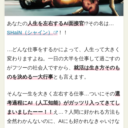
あなたの
人生を左右するAI面接官
!?その名は…
SHaiN（シャイン）
！！
…どんな仕事をするかによって、人生って大きく
変わりますよね。一日の大半を仕事して過ごすの
がフツーの社会人ですから、
就活は生き方そのも
のを決める一大行事
とも言えます。
そんな一生を大きく左右する仕事…ついにその
選
考過程にAI（人工知能）がガッツリ入ってきてし
まいましたーー！！
え…？人間に好かれる方法も
全然わかんないのに、AIにも好かれなきゃいけな