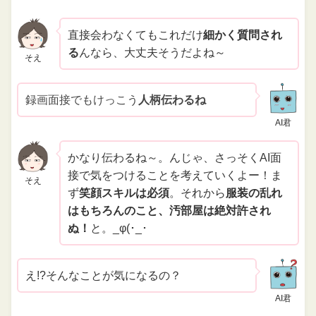
直接会わなくてもこれだけ
細かく質問され
る
んなら、大丈夫そうだよね～
そえ
録画面接でもけっこう
人柄伝わるね
AI君
かなり伝わるね～。んじゃ、さっそくAI面
接で気をつけることを考えていくよー！ま
そえ
ず
笑顔スキルは必須
。それから
服装の乱れ
はもちろんのこと、汚部屋は絶対許され
ぬ！
と。_φ(･_･
え!?そんなことが気になるの？
AI君