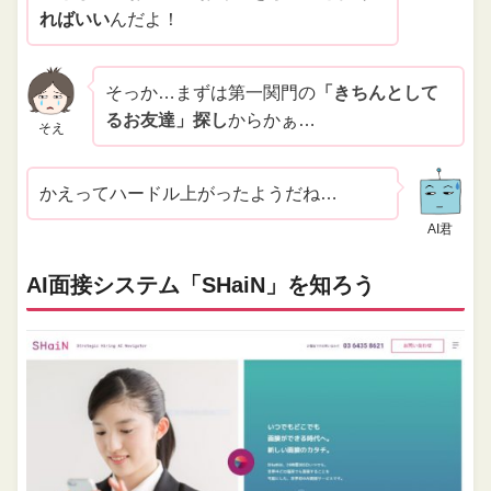
ればいい
んだよ！
そっか…まずは第一関門の
「きちんとして
るお友達」探し
からかぁ…
そえ
かえってハードル上がったようだね…
AI君
AI面接システム「SHaiN」を知ろう