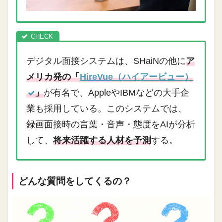
デジタル面接システムは、SHaiNの他に
ア
メリカ発の「
HireVue（ハイアービュー）
」
が有名で、AppleやIBMなどの大手企
業も採用している。このシステムでは、
録画面接時の言葉・音声・態度をAIが分析
して、
将来活躍する人材を予測
する。
どんな質問をしてくるの？