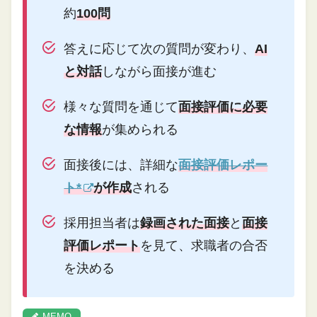
約
100問
答えに応じて次の質問が変わり、
AI
と対話
しながら面接が進む
様々な質問を通じて
面接評価に必要
な情報
が集められる
面接後には、詳細な
面接評価レポー
ト*
が作成
される
採用担当者は
録画された面接
と
面接
評価レポート
を見て、求職者の合否
を決める