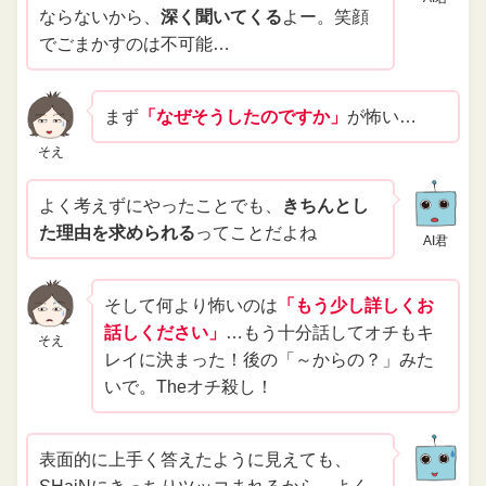
ならないから、
深く聞いてくる
よー。笑顔
でごまかすのは不可能…
まず
「なぜそうしたのですか」
が怖い…
そえ
よく考えずにやったことでも、
きちんとし
た理由を求められる
ってことだよね
AI君
そして何より怖いのは
「もう少し詳しくお
話しください」
…もう十分話してオチもキ
そえ
レイに決まった！後の「～からの？」みた
いで。Theオチ殺し！
表面的に上手く答えたように見えても、