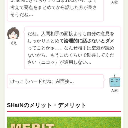
SHaiNにきっちりツッコまれるから、よく
AI君
考えて要点をまとめてから話した方が良さ
そうだね…
だね。人間相手の面接よりも自分の意見を
しっかりまとめて
論理的に話さないとダメ
そえ
ってことかぁ…。なんせ相手は空気が読め
ないから、もうこのくらいで勘弁してくだ
さい（ニコッ）が通用しない…
けっこうハードだね、AI面接…
AI君
SHaiNのメリット・デメリット