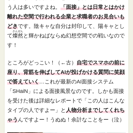
う人は多いですよね。
「面接」とは日常とはかけ
離れた空間で行われる企業と求職者のお見合いも
どき
です。陰キャな自分は封印して、陽キャとし
さんぜん
て
燦然
と輝かねばならぬ幻想空間での戦いなので
す！
ところがどっこい！（←古）
自宅でスマホの前に
座り、背筋を伸ばしてAIが投げかける質問に笑顔
で答えていく
…これが最新のAI面接システム
「SHaiN」による面接風景なのです。しかも面接
を受けた後は詳細なレポートで「この人はこんな
タイプの人ですよー」と
人物分析までしてくれち
ゃう
んですよー！うぬぬ！余計なことをー（泣）