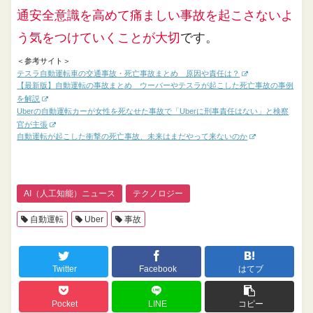
通安全意識を高めて痛ましい事故を起こさないよ
う気をつけていくことが大切
です。
＜参考サイト＞
テスラ自動運転車の交通事故・死亡事故まとめ 原因や責任は？
【最新版】自動運転の事故まとめ ウーバーやテスラが起こした死亡事故の事例
を解説
Uberの自動運転カーが女性を死なせた事故で「Uberに刑事責任はない」と検察
官が主張
自動運転が起こした衝撃の死亡事故、未来はまだやって来ないのか
AI（人工知能）ニュース
テクノロジー
自動運転
Uber
事故
Twitter
Facebook
はてブ
Pocket
LINE
コピー