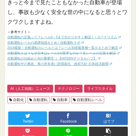
きっと今まで見たこともなかった自動車が登場
し、事故も少なく安全な世の中になると思うとワ
クワクしますよね。
＜参考サイト＞
自動運転の定義って？レベル0～5まで分かりやすく解説！ | カーナリズム
自動運転レベルの基礎知識まとめ | 自動運転ラボ
2018最新！自動運転のレベルとは？レベル別搭載車種一覧をまとめて解説
自動運転とは？なぜ日本はレベル2が限界なのか？各レベルの定義を解説
自動運転の仕組みとAIの重要性 ｜【NISSENデジタルハブ】
自動運転中の事故、車の所有者に賠償責任 政府方針:日本経済新聞
AI（人工知能）ニュース
テクノロジー
ライフスタイル
自動化
自動運転
自動車
自動運転レベル
Twitter
Facebook
はてブ