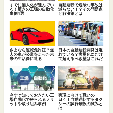
すでに無人化が進んでい
自動運転で危険な事故は
る！驚きの工場の自動化
減らない！？その問題点
事例4選
と解決策とは
さよなら運転免許証？無
日本の自動運転開発は遅
人の車が公道を走った未
れている？実用化にむけ
来の生活像に迫る！
て超えるべき壁はこれだ
今すぐ知っておきたい工
実現に向けて戦いの
場自動化で得られるメリ
日々！自動運転するタク
ットや取り組み事例
シーの試行錯誤の試みと
は