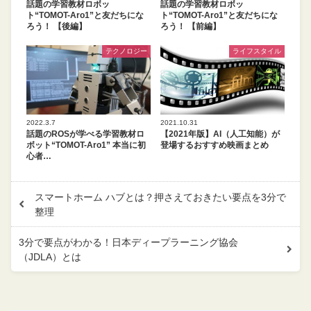
話題の学習教材ロボッ
話題の学習教材ロボッ
ト“TOMOT-Aro1”と友だちにな
ト“TOMOT-Aro1”と友だちにな
ろう！ 【後編】
ろう！ 【前編】
テクノロジー
ライフスタイル
2022.3.7
2021.10.31
話題のROSが学べる学習教材ロ
【2021年版】AI（人工知能）が
ボット“TOMOT-Aro1” 本当に初
登場するおすすめ映画まとめ
心者…
スマートホーム ハブとは？押さえておきたい要点を3分で
整理
3分で要点がわかる！日本ディープラーニング協会
（JDLA）とは