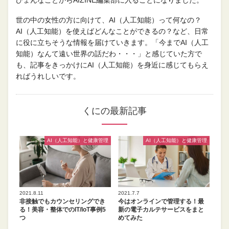
ひょんなことからAIZINE編集部に入ることになりました。
世の中の女性の方に向けて、AI（人工知能）って何なの？
AI（人工知能）を使えばどんなことができるの？など、日常
に役に立ちそうな情報を届けていきます。「今までAI（人工
知能）なんて遠い世界の話だわ・・・」と感じていた方で
も、記事をきっかけにAI（人工知能）を身近に感じてもらえ
ればうれしいです。
くにの最新記事
AI（人工知能）と健康管理
AI（人工知能）と健康管理
2021.8.11
2021.7.7
非接触でもカウンセリングでき
今はオンラインで管理する！最
る！美容・整体でのIT/IoT事例5
新の電子カルテサービスをまと
つ
めてみた