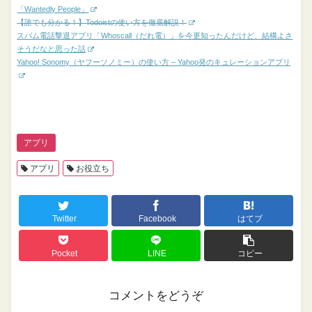
「Wantedly People」
【誰でも分かる！】Todoistの使い方を徹底解説！
スパム電話撃退アプリ「Whoscall（だれ電）」を今更知ったんだけど、結構よさ
そうだなと思った話
Yahoo! Sonomy（ヤフーソノミー）の使い方 – Yahoo発のキュレーションアプリ
アプリ
アプリ
お役立ち
Twitter
Facebook
はてブ
Pocket
LINE
コピー
コメントをどうぞ