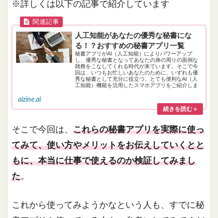
※詳しくは以下の記事で紹介しています
人工知能があなたの優秀な秘書にな
る！？おすすめの秘書アプリ一覧
秘書アプリがAI（人工知能）によりパワーアップ
し、優秀な秘書となってあなたの身の周りの面倒な
雑務をこなしてくれる時代が来ています。そこで今
回は、いつもお忙しいあなたのために、いずれも優
秀な秘書として充分に役立つ、とても便利なAI（人
工知能）機能を活用したスマホアプリをご紹介しま
す。
aizine.ai
そこで今回は、
これらの秘書アプリを実際に使っ
てみて、使い方やメリットをお伝えしていくとと
もに、本当に仕事で使えるのか検証してみまし
た
。
これから使ってみようかなという人も、すでに秘