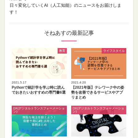
日々変化していくAI（人工知能）のニュースをお届けしま
す！
そねあすの最新記事
教育
ライフスタイル
2021.5.17
2021.4.20
Pythonで統計学を学ぶ時に読ん
【2021年版】テレワーク中の姿
でおきたいおすすめの専門書6選
勢を改善できるサービスやアプ
リまとめ
DX(デジタルトランスフォーメーショ
DX(デジタルトランスフォーメーショ
ン)
ン)