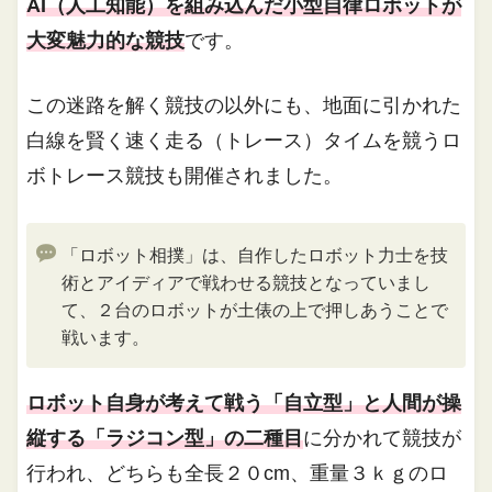
AI（人工知能）を組み込んだ小型自律ロボットが
大変魅力的な競技
です。
この迷路を解く競技の以外にも、地面に引かれた
白線を賢く速く走る（トレース）タイムを競うロ
ボトレース競技も開催されました。
「ロボット相撲」は、自作したロボット力士を技
術とアイディアで戦わせる競技となっていまし
て、２台のロボットが土俵の上で押しあうことで
戦います。
ロボット自身が考えて戦う「自立型」と人間が操
縦する「ラジコン型」の二種目
に分かれて競技が
行われ、どちらも全長２０cm、重量３ｋｇのロ