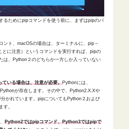
するためにpipコマンドを使う前に、まずはpipのバ
ロント、macOSの場合は、ターミナルに、pip –
であることに注意）というコマンドを実行すれば、pipの
たは、Python２のどちらか一方しか入っていない
方入っている場合は、注意が必要。
Pythonには、
Pythonが存在します。その中で、Python2.X.Xや
ンが分かれています。pipについてもPython２および
ります。
は、
Python2ではpipコマンド、Python3ではpipで