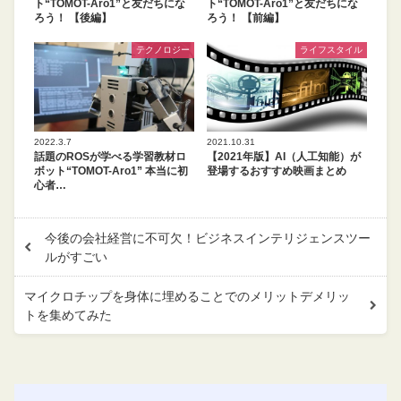
ト“TOMOT-Aro1”と友だちにな
ト“TOMOT-Aro1”と友だちにな
ろう！ 【後編】
ろう！ 【前編】
テクノロジー
ライフスタイル
2022.3.7
2021.10.31
話題のROSが学べる学習教材ロ
【2021年版】AI（人工知能）が
ボット“TOMOT-Aro1” 本当に初
登場するおすすめ映画まとめ
心者…
今後の会社経営に不可欠！ビジネスインテリジェンスツー
ルがすごい
マイクロチップを身体に埋めることでのメリットデメリッ
トを集めてみた