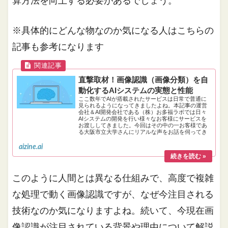
算方法を向上する必要があるでしょう。
※具体的にどんな物なのか気になる人はこちらの
記事も参考になります
直撃取材！画像認識（画像分類）を自
動化するAIシステムの実態と性能
ここ数年でAIが搭載されたサービスは日常で普通に
見られるようになってきましたよね。本記事の運営
会社＆AI開発会社である（株）お多福ラボでは日々
AIシステムの開発を行い様々なお客様にサービスを
お渡ししてきました。今回はその中の一お客様であ
る大阪市立大学さんにリアルな声をお話を伺ってき
ました。
aizine.ai
このように人間とは異なる仕組みで、高度で複雑
な処理で動く画像認識ですが、なぜ今注目される
技術なのか気になりますよね。続いて、今現在画
像認識が注目されている背景や理由について解説