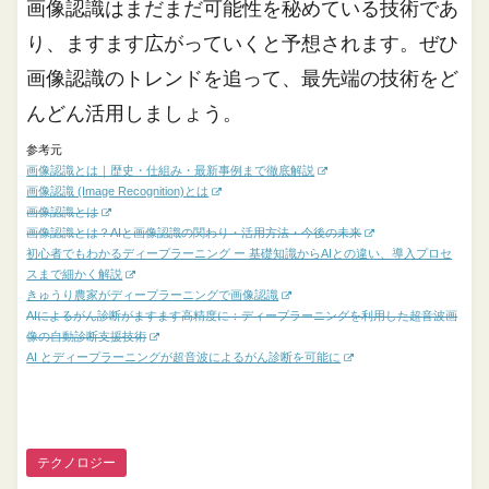
画像認識はまだまだ可能性を秘めている技術であ
り、ますます広がっていくと予想されます。ぜひ
画像認識のトレンドを追って、最先端の技術をど
んどん活用しましょう。
参考元
画像認識とは｜歴史・仕組み・最新事例まで徹底解説
画像認識 (Image Recognition)とは
画像認識とは
画像認識とは？AIと画像認識の関わり・活用方法・今後の未来
初心者でもわかるディープラーニング ー 基礎知識からAIとの違い、導入プロセ
スまで細かく解説
きゅうり農家がディープラーニングで画像認識
AIによるがん診断がますます高精度に：ディープラーニングを利用した超音波画
像の自動診断支援技術
AI とディープラーニングが超音波によるがん診断を可能に
テクノロジー