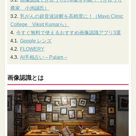
農家 小池誠氏）
乳がんの超音波診断を高精度に！（Mayo Clinic
College Viksit Kumarら）
今すぐ無料で使えるおすすめ画像認識アプリ3選
Google レンズ
FLOWERY
AI手相占い – Palam –
画像認識とは