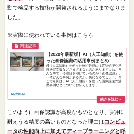
動で検品する技術が開発されるようにまでなりま
した。
※実際に使われている事例はこちら
【2020年最新版】AI（人工知能）を使
った画像認識の活用事例まとめ
AI（人工知能）を使った技術分野には言語処理や意
思決定支援などさまざまなものがありますよね。そ
んな中で、今注目を浴びているのが「画像認識」。
一体どんな事例があるのか、気になるでしょう。そ
こで今回は、AI（人工知能）を使った画像認識の活
用事例などについてお伝えします。
aizine.ai
このように画像認識が高度なものとなり、実用に
耐えうる精度の高いものとなった理由は
コンピュ
ータの性能向上に加えてディープラーニングと呼