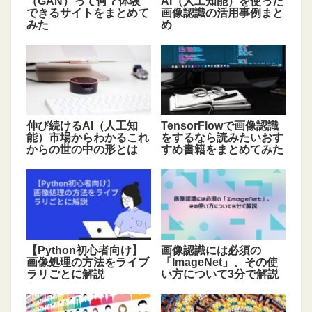
（GAN）って何？体験
AI（人工知能）を使った
できるサイトをまとめて
画像認識の活用事例まと
みた
め
伸び続けるAI（人工知
TensorFlowで画像認識
能）市場からわかるこれ
をするなら読みたいおす
からの世の中の形とは
すめ書籍をまとめてみた
【Python初心者向け】
画像認識には必須の
画像処理の方法をライブ
「ImageNet」、その使
ラリごとに解説
い方について3分で解説