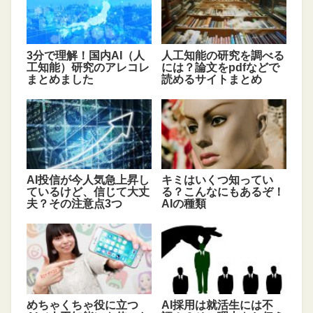
3分で理解！国内AI（人
人工知能の研究を調べる
工知能）研究のアレコレ
には？論文をpdfなどで
まとめました
読めるサイトまとめ
AI投信が今人気急上昇し
キミはいくつ知ってい
ているけど、信じて大丈
る？こんなにもあるぞ！
夫？その注意点3つ
AIの種類
めちゃくちゃ役に立つ
AI採用は就活生には不