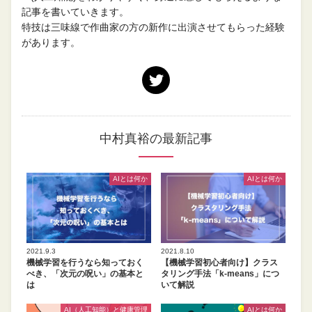
記事を書いていきます。
特技は三味線で作曲家の方の新作に出演させてもらった経験
があります。
中村真裕の最新記事
AIとは何か
AIとは何か
2021.9.3
2021.8.10
機械学習を行うなら知っておく
【機械学習初心者向け】クラス
べき、「次元の呪い」の基本と
タリング手法「k-means」につ
は
いて解説
AI（人工知能）と健康管理
AIとは何か