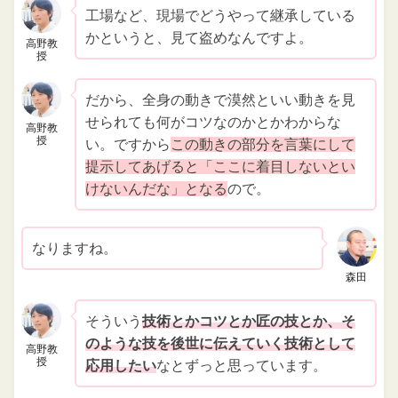
工場など、現場でどうやって継承している
かというと、見て盗めなんですよ。
高野教
授
だから、全身の動きで漠然といい動きを見
せられても何がコツなのかとかわからな
高野教
授
い。ですから
この動きの部分を言葉にして
提示してあげると「ここに着目しないとい
けないんだな」となる
ので。
なりますね。
森田
そういう
技術とかコツとか匠の技とか、そ
のような技を後世に伝えていく技術として
高野教
授
応用したい
なとずっと思っています。