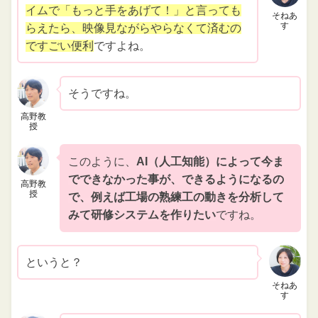
イムで「もっと手をあげて！」と言っても
そねあ
す
らえたら、映像見ながらやらなくて済むの
ですごい便利
ですよね。
そうですね。
高野教
授
このように、
AI（人工知能）によって今ま
でできなかった事が、できるようになるの
高野教
授
で、例えば工場の熟練工の動きを分析して
みて研修システムを作りたい
ですね。
というと？
そねあ
す