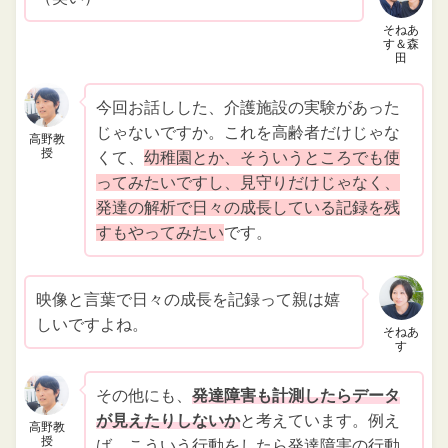
そねあ
す＆森
田
今回お話しした、介護施設の実験があった
じゃないですか。これを高齢者だけじゃな
高野教
授
くて、
幼稚園とか、そういうところでも使
ってみたいですし、見守りだけじゃなく、
発達の解析で日々の成長している記録を残
すもやってみたい
です。
映像と言葉で日々の成長を記録って親は嬉
しいですよね。
そねあ
す
その他にも、
発達障害も計測したらデータ
が見えたりしないか
と考えています。例え
高野教
授
ば、こういう行動をしたら発達障害の行動