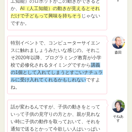
す
工知能）のロボットがこの動きができると
か、
AI（人工知能）の動きが見えるとそれ
だけで子どもって興味を持ちそう
じゃない
ですか。
特別イベントで、コンピューターサイエン
スに触れましょうみたいな感じの。それこ
森田
そ2020年以降、プログラミング教育が小学
校で必修化されるタイミングですから
講義
の1個として入れてしまうとすごいナチュラ
ルに受け入れてくれるかもしれない
ですよ
ね。
話が変わるんですが、子供の動きをとって
いって子供の見守りの方とか、親が見れな
そねあ
す
い時に子供の動作を取っておいて、それを
通知で送るとかって今欲しい人はいっぱい