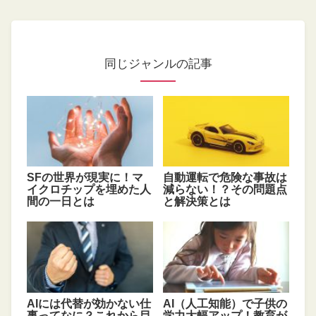
同じジャンルの記事
SFの世界が現実に！マ
自動運転で危険な事故は
イクロチップを埋めた人
減らない！？その問題点
間の一日とは
と解決策とは
AIには代替が効かない仕
AI（人工知能）で子供の
事ってなに？これから目
学力大幅アップ！教育が