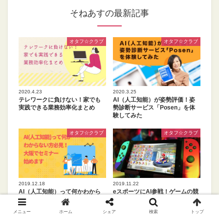
そねあすの最新記事
オタフ☆クラブ
オタフ☆クラブ
2020.4.23
2020.3.25
テレワークに負けない！家でも
AI（人工知能）が姿勢評価！姿
実践できる業務効率化まとめ
勢診断サービス「Posen」を体
験してみた
オタフ☆クラブ
オタフ☆クラブ
2019.12.18
2019.11.22
AI（人工知能）って何かわから
eスポーツにAI参戦！ゲームの競
ない方必見！大阪でセミナー始
技で行われる人工知能vs人とは
めます
メニュー
ホーム
シェア
検索
トップ