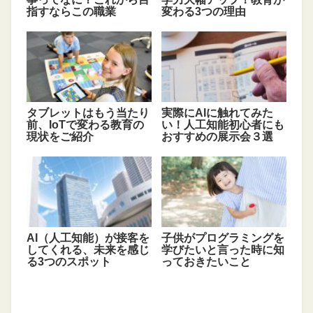
指すならこの職業
変わる3つの理由
タブレットはもう当たり
実際にAIに触れてみた
前、IoTで変わる教育の
い！人工知能初心者にも
現状をご紹介
おすすめの展示会３選
AI（人工知能）が接客を
子供がプログラミングを
してくれる、未来を感じ
学びたいと言った時に知
る3つのスポット
っておきたいこと