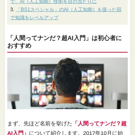
で、AI（人工知能）技術を目の当たりに
「BS1スペシャル」のAI（人工知能）を扱った回
で知識をレベルアップ
「人間ってナンだ？超AI入門」は初心者に
おすすめ
まず、先ほど名前を挙げた
「人間ってナンだ？超
AI入門」
について紹介します。2017年10月に始