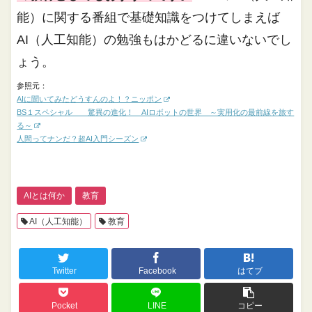
能）に関する番組で基礎知識をつけてしまえば
AI（人工知能）の勉強もはかどるに違いないでし
ょう。
参照元：
AIに聞いてみたどうすんのよ！？ニッポン
BS１スペシャル 驚異の進化！ AIロボットの世界 ～実用化の最前線を旅す
る～
人間ってナンだ？超AI入門シーズン
AIとは何か
教育
AI（人工知能）
教育
Twitter
Facebook
はてブ
Pocket
LINE
コピー