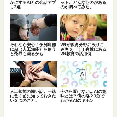
かにするAIとの会話アプ
ット。どんなものがある
リ2選
のか調べてみた。
それなら安心！予測逮捕
VRが教育分野に殴りこ
にAI（人工知能）を使う
みキター！！身近にある
と冤罪も減るかも
VR教育の活用例
人工知能の怖い話。一緒
今さら聞けない…AIの意
に働く前に知っておきた
味とは？何の略？3分で
い３つのこと。
わかるAIのキホン