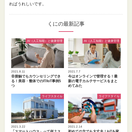
ればうれしいです。
くにの最新記事
AI（人工知能）と健康管理
AI（人工知能）と健康管理
2021.8.11
2021.7.7
非接触でもカウンセリングでき
今はオンラインで管理する！最
る！美容・整体でのIT/IoT事例5
新の電子カルテサービスをまと
つ
めてみた
ライフスタイル
ライフスタイル
2021.3.22
2021.2.14
「スマートハウス」って何？ス
初めての方でも大丈夫！IoTを家