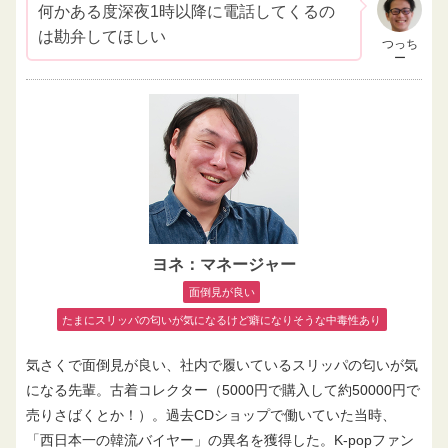
何かある度深夜1時以降に電話してくるの
は勘弁してほしい
つっち
ー
ヨネ：マネージャー
面倒見が良い
たまにスリッパの匂いが気になるけど癖になりそうな中毒性あり
気さくで面倒見が良い、社内で履いているスリッパの匂いが気
になる先輩。古着コレクター（5000円で購入して約50000円で
売りさばくとか！）。過去CDショップで働いていた当時、
「西日本一の韓流バイヤー」の異名を獲得した。K-popファン