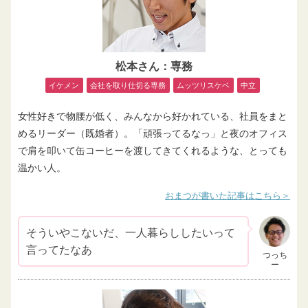
松本さん：専務
イケメン
会社を取り仕切る専務
ムッツリスケベ
中立
女性好きで物腰が低く、みんなから好かれている、社員をまと
めるリーダー（既婚者）。「頑張ってるなっ」と夜のオフィス
で肩を叩いて缶コーヒーを渡してきてくれるような、とっても
温かい人。
おまつが書いた記事はこちら
そういやこないだ、一人暮らししたいって
言ってたなあ
つっち
ー