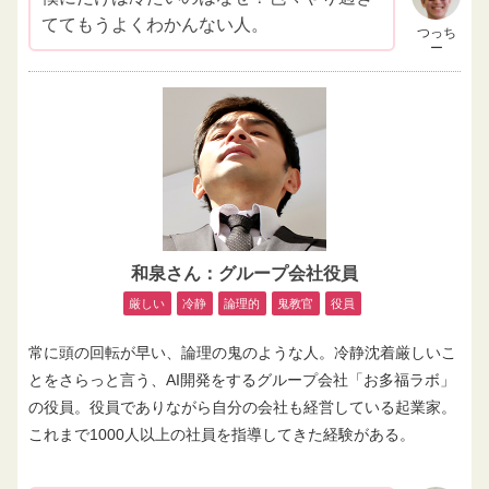
ててもうよくわかんない人。
つっち
ー
和泉さん：グループ会社役員
厳しい
冷静
論理的
鬼教官
役員
常に頭の回転が早い、論理の鬼のような人。冷静沈着厳しいこ
とをさらっと言う、AI開発をするグループ会社「お多福ラボ」
の役員。役員でありながら自分の会社も経営している起業家。
これまで1000人以上の社員を指導してきた経験がある。