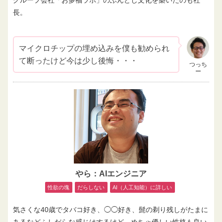
グループ会社「お多福ラボ」のふんどし文化を築いたのも社
長。
マイクロチップの埋め込みを僕も勧められ
て断ったけど今は少し後悔・・・
つっち
ー
やら：AIエンジニア
性欲の塊
だらしない
AI（人工知能）に詳しい
気さくな40歳でタバコ好き、◯◯好き、髭の剃り残しがたまに