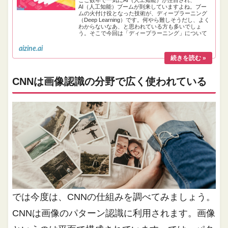
ここ数年で一気にAI（人工知能）が注目され、
AI（人工知能）ブームが到来していますよね。ブー
ムの火付け役となった技術が、ディープラーニング
（Deep Learning）です。何やら難しそうだし、よく
わからないなあ、と思われている方も多いでしょ
う。そこで今回は「ディープラーニング」について
お伝えしていきます！！
aizine.ai
CNNは画像認識の分野で広く使われている
では今度は、CNNの仕組みを調べてみましょう。
CNNは画像のパターン認識に利用されます。画像