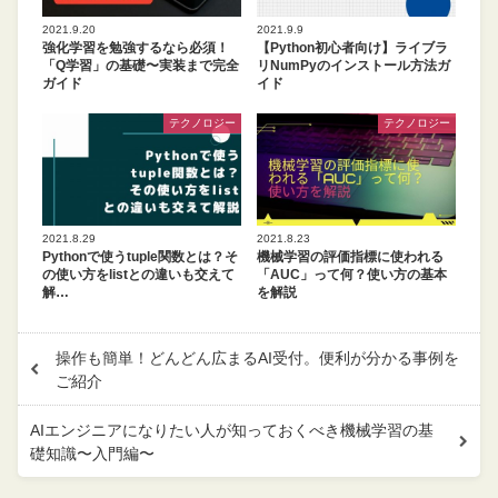
2021.9.20
2021.9.9
強化学習を勉強するなら必須！
【Python初心者向け】ライブラ
「Q学習」の基礎〜実装まで完全
リNumPyのインストール方法ガ
ガイド
イド
テクノロジー
テクノロジー
2021.8.29
2021.8.23
Pythonで使うtuple関数とは？そ
機械学習の評価指標に使われる
の使い方をlistとの違いも交えて
「AUC」って何？使い方の基本
解…
を解説
操作も簡単！どんどん広まるAI受付。便利が分かる事例を
ご紹介
AIエンジニアになりたい人が知っておくべき機械学習の基
礎知識〜入門編〜