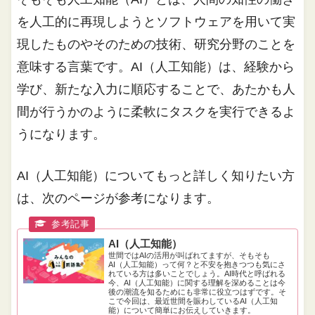
を人工的に再現しようとソフトウェアを用いて実
現したものやそのための技術、研究分野のことを
意味する言葉です。AI（人工知能）は、経験から
学び、新たな入力に順応することで、あたかも人
間が行うかのように柔軟にタスクを実行できるよ
うになります。
AI（人工知能）についてもっと詳しく知りたい方
は、次のページが参考になります。
AI（人工知能）
世間ではAIの活用が叫ばれてますが、そもそも
AI（人工知能）って何？と不安を抱きつつも気にさ
れている方は多いことでしょう。AI時代と呼ばれる
今、AI（人工知能）に関する理解を深めることは今
後の潮流を知るためにも非常に役立つはずです。そ
こで今回は、最近世間を賑わしているAI（人工知
能）について簡単にお伝えしていきます。