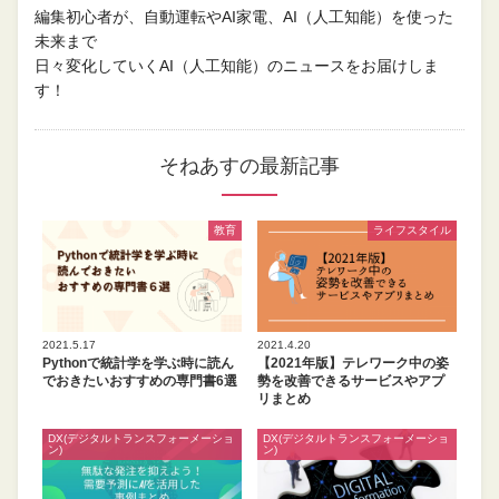
編集初心者が、自動運転やAI家電、AI（人工知能）を使った
未来まで
日々変化していくAI（人工知能）のニュースをお届けしま
す！
そねあすの最新記事
教育
ライフスタイル
2021.5.17
2021.4.20
Pythonで統計学を学ぶ時に読ん
【2021年版】テレワーク中の姿
でおきたいおすすめの専門書6選
勢を改善できるサービスやアプ
リまとめ
DX(デジタルトランスフォーメーショ
DX(デジタルトランスフォーメーショ
ン)
ン)