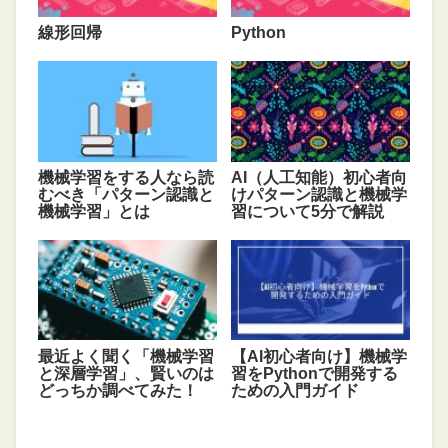
線形回帰
Python
機械学習をする人なら読
AI（人工知能）初心者向
むべき「パターン認識と
けパターン認識と機械学
機械学習」とは
習について5分で解説
最近よく聞く「機械学習
【AI初心者向け】機械学
と深層学習」、賢いのは
習をPythonで開発する
どっちか調べてみた！
ための入門ガイド