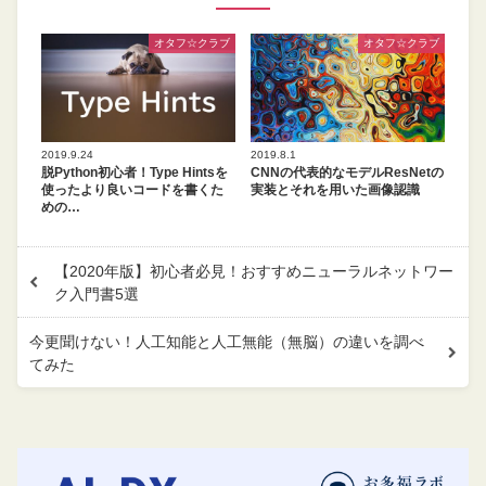
オタフ☆クラブ
オタフ☆クラブ
2019.9.24
2019.8.1
脱Python初心者！Type Hintsを
CNNの代表的なモデルResNetの
使ったより良いコードを書くた
実装とそれを用いた画像認識
めの…
【2020年版】初心者必見！おすすめニューラルネットワー
ク入門書5選
今更聞けない！人工知能と人工無能（無脳）の違いを調べ
てみた