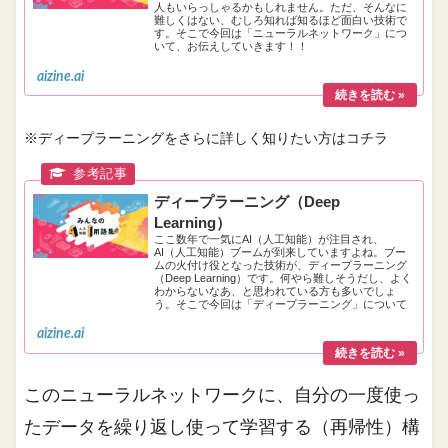
人もいらっしゃるかもしれません。ただ、そんなに
難しくはない、むしろ知れば知るほど面白い技術で
す。そこで今回は「ニューラルネットワーク」につ
いて、お伝えしていきます！！
aizine.ai
※ディープラーニングをさらに詳しく知りたい方はコチラ
ディープラーニング（Deep
Learning）
ここ数年で一気にAI（人工知能）が注目され、
AI（人工知能）ブームが到来していますよね。ブー
ムの火付け役となった技術が、ディープラーニング
（Deep Learning）です。何やら難しそうだし、よく
わからないなあ、と思われている方も多いでしょ
う。そこで今回は「ディープラーニング」について
お伝えしていきます！！
aizine.ai
このニューラルネットワークに、自分の一度使っ
たデータを繰り返し使って学習する（再帰性）構