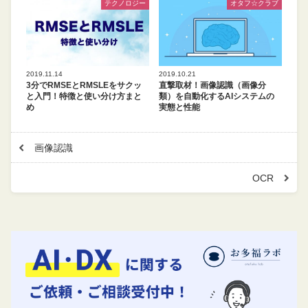
テクノロジー
オタフ☆クラブ
2019.11.14
2019.10.21
3分でRMSEとRMSLEをサクッ
直撃取材！画像認識（画像分
と入門！特徴と使い分け方まと
類）を自動化するAIシステムの
め
実態と性能
画像認識
OCR