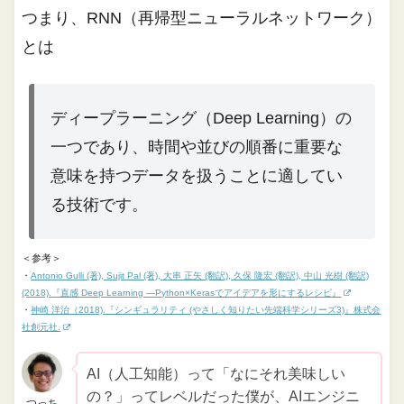
つまり、RNN（再帰型ニューラルネットワーク）
とは
ディープラーニング（Deep Learning）の
一つであり、時間や並びの順番に重要な
意味を持つデータを扱うことに適してい
る技術です。
＜参考＞
・
Antonio Gulli (著), Sujit Pal (著), 大串 正矢 (翻訳), 久保 隆宏 (翻訳), 中山 光樹 (翻訳)
(2018).『直感 Deep Learning ―Python×Kerasでアイデアを形にするレシピ』
・
神崎 洋治（2018).『シンギュラリティ (やさしく知りたい先端科学シリーズ3)』株式会
社創元社.
AI（人工知能）って「なにそれ美味しい
の？」ってレベルだった僕が、AIエンジニ
つっち