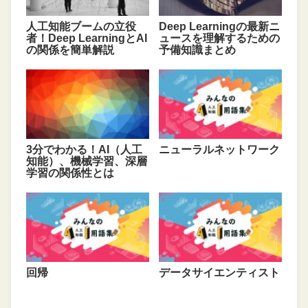
人工知能ブームの立役
Deep Learningの最新ニ
者！Deep LearningとAI
ュースを理解するための
の関係を簡単解説
予備知識まとめ
3分でわかる！AI（人工
ニューラルネットワーク
知能）、機械学習、深層
学習の関係性とは
回帰
データサイエンティスト