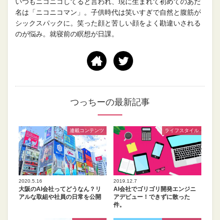
いつもニコニコしてると言われ、現に生まれて初めてのあだ
名は「ニコニコマン」。子供時代は笑いすぎで自然と腹筋が
シックスパックに。笑った顔と苦しい顔をよく勘違いされる
のが悩み。就寝前の瞑想が日課。
つっちーの最新記事
連載コンテンツ
ライフスタイル
2020.5.16
2019.12.7
大阪のAI会社ってどうなん？リ
AI会社でゴリゴリ開発エンジニ
アルな取組や社員の日常を公開
アデビュー！できずに散った
件。