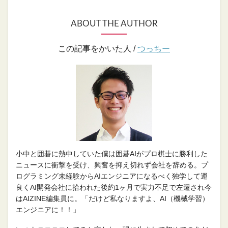
ABOUT THE AUTHOR
この記事をかいた人 /
つっちー
小中と囲碁に熱中していた僕は囲碁AIがプロ棋士に勝利した
ニュースに衝撃を受け、興奮を抑え切れず会社を辞める。プ
ログラミング未経験からAIエンジニアになるべく独学して運
良くAI開発会社に拾われた後約1ヶ月で実力不足で左遷され今
はAIZINE編集員に。「だけど私なりますよ、AI（機械学習）
エンジニアに！！」