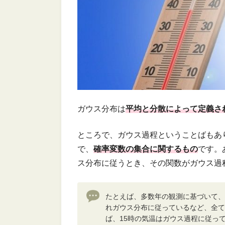
ガウス分布は
平均と分散によって定義さ
ところで、ガウス過程ということばもあ
で、
確率変数の集合に関するもの
です。
ス分布に従うとき、その関数がガウス過
たとえば、多数年の観測に基づいて、７
れガウス分布に従っているなど、全て
ば、15時の気温はガウス過程に従っ