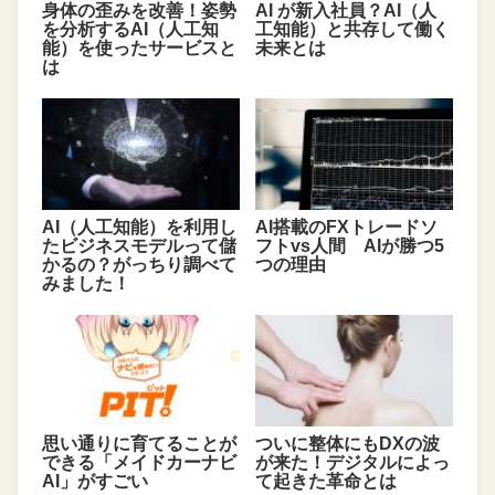
身体の歪みを改善！姿勢
AI が新入社員？AI（人
を分析するAI（人工知
工知能）と共存して働く
能）を使ったサービスと
未来とは
は
AI（人工知能）を利用し
AI搭載のFXトレードソ
たビジネスモデルって儲
フトvs人間 AIが勝つ5
かるの？がっちり調べて
つの理由
みました！
思い通りに育てることが
ついに整体にもDXの波
できる「メイドカーナビ
が来た！デジタルによっ
AI」がすごい
て起きた革命とは