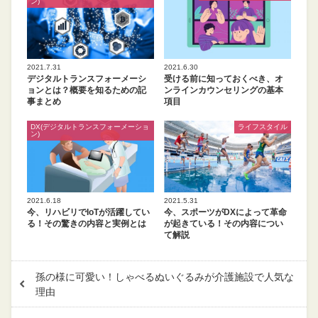
ン)
2021.7.31
2021.6.30
デジタルトランスフォーメーシ
受ける前に知っておくべき、オ
ョンとは？概要を知るための記
ンラインカウンセリングの基本
事まとめ
項目
DX(デジタルトランスフォーメーショ
ライフスタイル
ン)
2021.6.18
2021.5.31
今、リハビリでIoTが活躍してい
今、スポーツがDXによって革命
る！その驚きの内容と実例とは
が起きている！その内容につい
て解説
孫の様に可愛い！しゃべるぬいぐるみが介護施設で人気な
理由