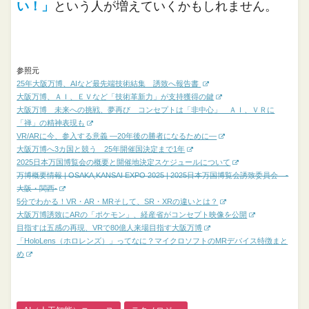
い！」
という人が増えていくかもしれません。
参照元
25年大阪万博、AIなど最先端技術結集 誘致へ報告書
大阪万博、ＡＩ、ＥＶなど「技術革新力」が支持獲得の鍵
大阪万博 未来への挑戦、夢再び コンセプトは「非中心」 ＡＩ、ＶＲに
「禅」の精神表現も
VR/ARに今、参入する意義 ―20年後の勝者になるために―
大阪万博へ3カ国と競う 25年開催国決定まで1年
2025日本万国博覧会の概要と開催地決定スケジュールについて
万博概要情報 | OSAKA,KANSAI EXPO 2025 | 2025日本万国博覧会誘致委員会 -
大阪・関西-
5分でわかる！VR・AR・MRそして、SR・XRの違いとは？
大阪万博誘致にARの「ポケモン」、経産省がコンセプト映像を公開
目指すは五感の再現、VRで80億人来場目指す大阪万博
「HoloLens（ホロレンズ）」ってなに？マイクロソフトのMRデバイス特徴まと
め