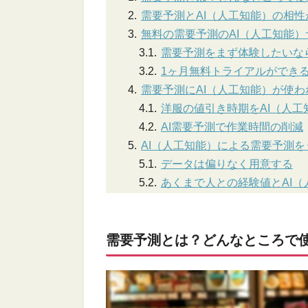
需要予測とAI（人工知能）の相
無料の需要予測のAI（人工知能
需要予測をまず体験したいなら
1ヶ月無料トライアルができ
需要予測にAI（人工知能）が使わ
洋服の値引き時期をAI（人工
AI需要予測で作業時間の削減
AI（人工知能）による需要予測
データは偏りなく用意する
あくまで人との経験値とAI
需要予測とは？どんなところで