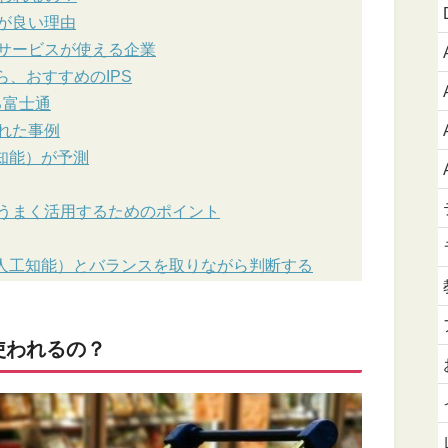
性が良い理由
）サービスが使える企業
、おすすめのIPS
る富士通
れた事例
知能）が予測
をうまく活用するためのポイント
（人工知能）とバランスを取りながら判断する
使われるの？