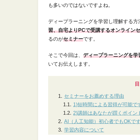
も多いのではないですよね。
ディープラーニングを学習し理解する方
習、自宅よりPCで受講するオンライン
るのが
セミナー
です。
そこで今回は、
ディープラーニングを学
いてお伝えします。
目
セミナーをお薦めする理由
1)短時間による習得が可能で
2)講師はあなたが躓くポイン
AI（人工知能）初心者でもOKで
学習内容について