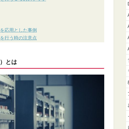
ng）を応用とした事例
ng）を行う時の注意点
g）とは