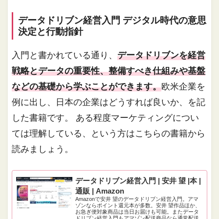
データドリブン経営入門 デジタル時代の意思
決定と行動指針
入門と書かれている通り、
データドリブンを経営
戦略とデータの重要性、整備すべき仕組みや基盤
などの基礎から学ぶことができます。
欧米企業を
例に出し、日本の企業はどうすれば良いか、を記
した書籍です。 ある程度マーケティングについ
ては理解している、という方はこちらの書籍から
読みましょう。
データドリブン経営入門 | 安井 望 |本 |
通販 | Amazon
Amazonで安井 望のデータドリブン経営入門。アマ
ゾンならポイント還元本が多数。安井 望作品ほか、
お急ぎ便対象商品は当日お届けも可能。またデータ
ドリブン経営入門もアマゾン配送商品なら通常配送