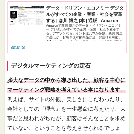
データ・ドリブン・エコノミー デジタ
ルがすべての企業・産業・社会を変革
する | 森川 博之 |本 | 通販 | Amazon
Amazonで森川 博之のデータ・ドリブン・エコノミ
ー デジタルがすべての企業・産業・社会を変革す
る。アマゾンならポイント還元本が多数。森川 博之
作品ほか、お急ぎ便対象商品は当日お届けも可能。
またデータ・ドリブン・エコノミー デジタルがすべ
ての企業・産業・社会を変革するもアマゾン配送商
amzn.to
品なら通常配送無料。
デジタルマーケティングの定石
膨大なデータの中から導き出した、顧客を中心に
マーケティング戦略を考えている本になります。
例えば、サイトの外観、美しさにこだわったり、
会社としての『理念』を一生懸命に考えたり、大
事だと思われがちだが、顧客はそんなことを求め
ていない、ということを考えさせられるでしょ