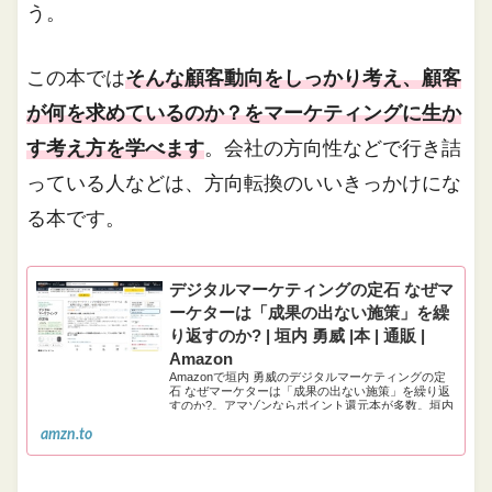
う。
この本では
そんな顧客動向をしっかり考え、顧客
が何を求めているのか？をマーケティングに生か
す考え方を学べます
。会社の方向性などで行き詰
っている人などは、方向転換のいいきっかけにな
る本です。
デジタルマーケティングの定石 なぜマ
ーケターは「成果の出ない施策」を繰
り返すのか? | 垣内 勇威 |本 | 通販 |
Amazon
Amazonで垣内 勇威のデジタルマーケティングの定
石 なぜマーケターは「成果の出ない施策」を繰り返
すのか?。アマゾンならポイント還元本が多数。垣内
勇威作品ほか、お急ぎ便対象商品は当日お届けも可
amzn.to
能。またデジタルマーケティングの定石 なぜマーケ
ターは「成果の出ない施策」を繰り返すのか?もアマ
ゾン配送商品なら通常配送無料…