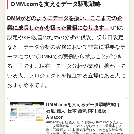
DMM.comを支えるデータ駆動戦略
DMMがどのようにデータを扱い、ここまでの企
業に成長したかを扱った書籍になります。
KPIの
設定やKPI改善のための分析の仮説、切り口設定
など、データ分析の実務において非常に重要なテ
ーマについてDMMでの実例から学ぶことができ
る一冊です。現在、データ分析の業務に携わって
いる人、プロジェクトを推進する立場にある人に
おすすめ本です。
DMM.comを支えるデータ駆動戦略 |
石垣 雅人, 松本 勇気 |本 | 通販 |
Amazon
Amazonで石垣 雅人, 松本 勇気のDMM.comを支える
データ駆動戦略。アマゾンならポイント還元本が多
数。石垣 雅人, 松本 勇気作品ほか、お急ぎ便対象商
品は当日お届けも可能。またDMM.comを支えるデー