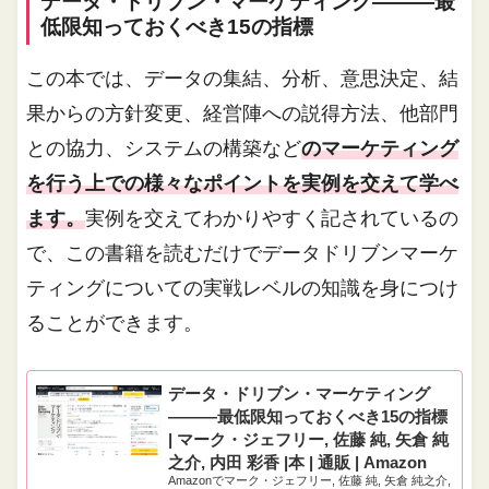
データ・ドリブン・マーケティング―――最
低限知っておくべき15の指標
この本では、データの集結、分析、意思決定、結
果からの方針変更、経営陣への説得方法、他部門
との協力、システムの構築など
のマーケティング
を行う上での様々なポイントを実例を交えて学べ
ます。
実例を交えてわかりやすく記されているの
で、この書籍を読むだけでデータドリブンマーケ
ティングについての実戦レベルの知識を身につけ
ることができます。
データ・ドリブン・マーケティング
―――最低限知っておくべき15の指標
| マーク・ジェフリー, 佐藤 純, 矢倉 純
之介, 内田 彩香 |本 | 通販 | Amazon
Amazonでマーク・ジェフリー, 佐藤 純, 矢倉 純之介,