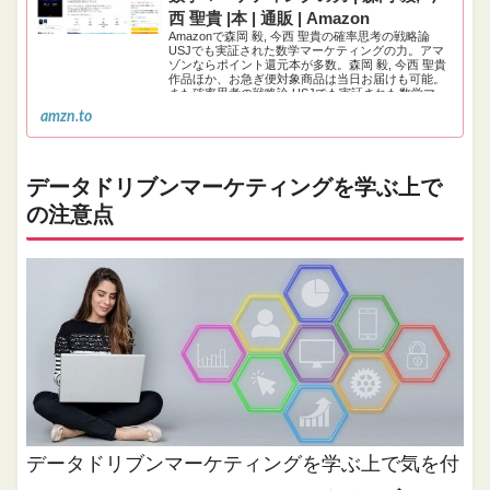
西 聖貴 |本 | 通販 | Amazon
Amazonで森岡 毅, 今西 聖貴の確率思考の戦略論
USJでも実証された数学マーケティングの力。アマ
ゾンならポイント還元本が多数。森岡 毅, 今西 聖貴
作品ほか、お急ぎ便対象商品は当日お届けも可能。
また確率思考の戦略論 USJでも実証された数学マー
ケティングの力もアマゾン配送商品なら通常配送無
amzn.to
料。
データドリブンマーケティングを学ぶ上で
の注意点
データドリブンマーケティングを学ぶ上で気を付