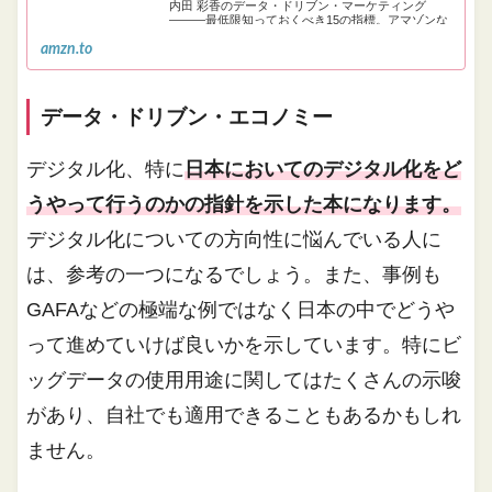
内田 彩香のデータ・ドリブン・マーケティング
―――最低限知っておくべき15の指標。アマゾンな
らポイント還元本が多数。マーク・ジェフリー, 佐藤
amzn.to
純, 矢倉 純之介, 内田 彩香作品ほか、お急ぎ便対象商
品は当日お届けも可能。またデータ・ドリブン・マ
ーケティン…
データ・ドリブン・エコノミー
デジタル化、特に
日本においてのデジタル化をど
うやって行うのかの指針を示した本になります。
デジタル化についての方向性に悩んでいる人に
は、参考の一つになるでしょう。また、事例も
GAFAなどの極端な例ではなく日本の中でどうや
って進めていけば良いかを示しています。特にビ
ッグデータの使用用途に関してはたくさんの示唆
があり、自社でも適用できることもあるかもしれ
ません。