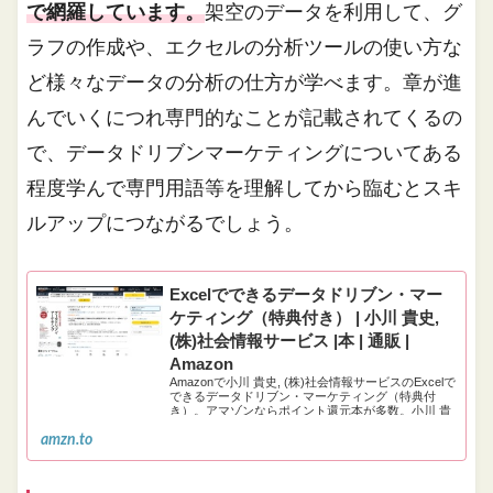
で網羅しています。
架空のデータを利用して、グ
ラフの作成や、エクセルの分析ツールの使い方な
ど様々なデータの分析の仕方が学べます。章が進
んでいくにつれ専門的なことが記載されてくるの
で、データドリブンマーケティングについてある
程度学んで専門用語等を理解してから臨むとスキ
ルアップにつながるでしょう。
Excelでできるデータドリブン・マー
ケティング（特典付き） | 小川 貴史,
(株)社会情報サービス |本 | 通販 |
Amazon
Amazonで小川 貴史, (株)社会情報サービスのExcelで
できるデータドリブン・マーケティング（特典付
き）。アマゾンならポイント還元本が多数。小川 貴
史, (株)社会情報サービス作品ほか、お急ぎ便対象商
amzn.to
品は当日お届けも可能。またExcelでできるデータド
リブン・マーケティング（特典付き）もアマゾン配
送商品なら通常…