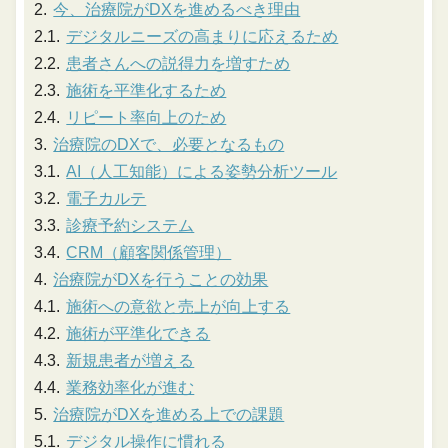
今、治療院がDXを進めるべき理由
デジタルニーズの高まりに応えるため
患者さんへの説得力を増すため
施術を平準化するため
リピート率向上のため
治療院のDXで、必要となるもの
AI（人工知能）による姿勢分析ツール
電子カルテ
診療予約システム
CRM（顧客関係管理）
治療院がDXを行うことの効果
施術への意欲と売上が向上する
施術が平準化できる
新規患者が増える
業務効率化が進む
治療院がDXを進める上での課題
デジタル操作に慣れる