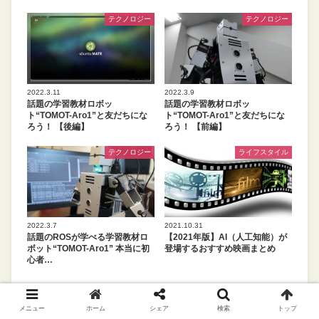
テクノロジー
テクノロジー
2022.3.11
2022.3.9
話題の学習教材ロボッ
話題の学習教材ロボッ
ト“TOMOT-Aro1”と友だちにな
ト“TOMOT-Aro1”と友だちにな
ろう！ 【後編】
ろう！ 【前編】
テクノロジー
ライフスタイル
2022.3.7
2021.10.31
話題のROSが学べる学習教材ロ
【2021年版】AI（人工知能）が
ボット“TOMOT-Aro1” 本当に初
登場するおすすめ映画まとめ
心者…
病院の業務効率化のために知っておこう！診療予約システ
メニュー
ホーム
シェア
検索
トップ
ムの基本とは