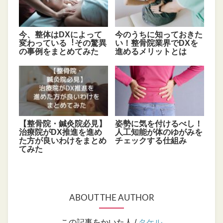
今、整体はDXによって
今のうちに知っておきた
変わっている︕その驚異
い！整骨院業界でDXを
の事例をまとめてみた
進めるメリットとは
【整骨院・鍼灸院必見】
姿勢に気を付けるべし！
治療院がDX推進を進め
人工知能が体のゆがみを
た方が良いわけをまとめ
チェックする仕組み
てみた
ABOUT THE AUTHOR
この記事をかいた人 /
タケル