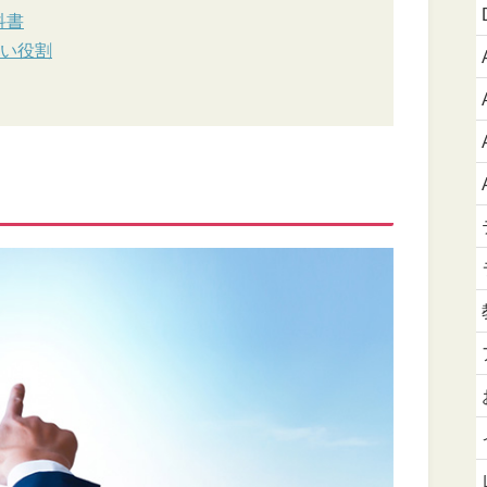
科書
しい役割