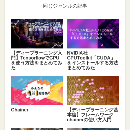
同じジャンルの記事
【ディープラーニング入
NVIDIA社
門】TensorflowでGPU
GPUToolkit「CUDA」
を使う方法をまとめてみ
をインストールする方法
た
まとめてみた
Chainer
【ディープラーニング基
本編】フレームワーク
chainerの使い方入門