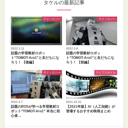
タケルの最新記事
テクノロジー
テクノロジー
2022.3.11
2022.3.9
話題の学習教材ロボッ
話題の学習教材ロボッ
ト“TOMOT-Aro1”と友だちにな
ト“TOMOT-Aro1”と友だちにな
ろう！ 【後編】
ろう！ 【前編】
テクノロジー
ライフスタイル
2022.3.7
2021.10.31
話題のROSが学べる学習教材ロ
【2021年版】AI（人工知能）が
ボット“TOMOT-Aro1” 本当に初
登場するおすすめ映画まとめ
心者…