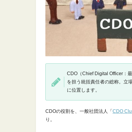
CDO（Chief Digital O
を担う統括責任者の総称。立場
に位置します。
CDOの役割を、一般社団法人「
CDO Clu
り。