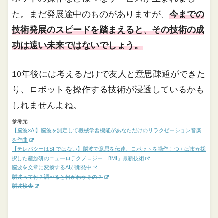
た。まだ発展途中のものがありますが、
今までの
技術発展のスピードを踏まえると、その技術の成
功は遠い未来ではないでしょう。
10年後には考えるだけで友人と意思疎通ができた
り、ロボットを操作する技術が浸透しているかも
しれませんよね。
参考元
【脳波×AI】脳波を測定して機械学習機能があなただけのリラクゼーション音楽
を作曲
【テレパシーはSFではない】脳波で意思を伝達、ロボットを操作！つくば市が採
択した産総研のニューロテクノロジー「BMI」最新技術
脳波を文章に変換するAIが開発中
脳波って何？調べると何がわかるの？
脳波検査