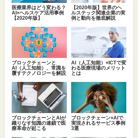
医療業界はどう変わる？
【2020年版】世界のヘ
AI×ヘルスケア活用事例
ルステック関連企業の実
【2020年版】
例と動向を徹底解説
ブロックチェーンと
AI（人工知能）×ICTで変
AI（人工知能）、常識を
わる医療現場のメリット
覆すテクノロジーを解説
とは
ブロックチェーンとAIが
ブロックチェーン×AIで
織りなす知識の連鎖で医
実現されるサービス事例
療革命が起こる
3選