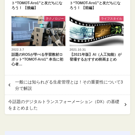
ト“TOMOT-Aro1”と友だちにな
ト“TOMOT-Aro1”と友だちにな
ろう！ 【後編】
ろう！ 【前編】
テクノロジー
ライフスタイル
2022.3.7
2021.10.31
話題のROSが学べる学習教材ロ
【2021年版】AI（人工知能）が
ボット“TOMOT-Aro1” 本当に初
登場するおすすめ映画まとめ
心者…
一般には知られざる生産管理とは！その重要性について3
分で解説
今話題のデジタルトランスフォーメーション（DX）の基礎
をまとめました