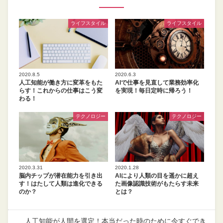
ライフスタイル
ライフスタイル
2020.8.5
2020.6.3
人工知能が働き方に変革をもた
AIで仕事を見直して業務効率化
らす！これからの仕事はこう変
を実現！毎日定時に帰ろう！
わる！
テクノロジー
テクノロジー
2020.3.31
2020.1.28
脳内チップが潜在能力を引き出
AIにより人類の目を遥かに超え
す！はたして人類は進化できる
た画像認識技術がもたらす未来
のか？
とは？
人工知能が人間を選定！本当だった時のために今すぐでき