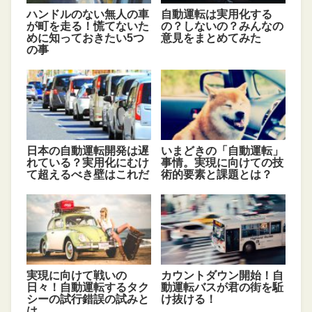
ハンドルのない無人の車
自動運転は実用化する
が町を走る！慌てないた
の？しないの？みんなの
めに知っておきたい5つ
意見をまとめてみた
の事
日本の自動運転開発は遅
いまどきの「自動運転」
れている？実用化にむけ
事情。実現に向けての技
て超えるべき壁はこれだ
術的要素と課題とは？
実現に向けて戦いの
カウントダウン開始！自
日々！自動運転するタク
動運転バスが君の街を駈
シーの試行錯誤の試みと
け抜ける！
は