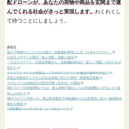
配ドローンが、あなたの荷物や商品を玄関まで運
んでくれる社会がきっと実現します。
わくわくし
て待つことにしましょう。
参照元
無人で荷物をどこにでもお届け。自動運転車両による「ロボネコヤマト」
ロボネコヤマトが初の「無人宅配」実験に成功
「ロボネコヤマト」の実証実験から、自動運転時代の「新しい宅配」のかたちが
見えた
ラストワンマイルの革新を――｢ロボネコヤマト｣が物流の新時代を拓く
高度な自動走行システムの社会実装に向けた研究・開発実証事業
ラストマイル自動走行の実証評価（日立市）を開始
SBドライブの自動運転バスは、無人運転可能なレベル4自動運転へどのように進
化したのか？
SBドライブと宇野バス、岡山県赤磐市で自動運転バスの実用化に向け一般無料試
乗会を開催
｢自動運転バス｣今できること､できないこと