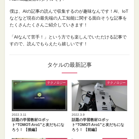
僕は、AIの記事の読んで収集するのが趣味なんです！AI、IoT
などなど現在の最先端の人工知能に関する面白そうな記事を
たくさんたくさんご紹介していきます！
「AIなんて苦手！」という方でも楽しんでいただける記事で
すので、読んでもらえたら嬉しいです！
タケルの最新記事
テクノロジー
テクノロジー
2022.3.11
2022.3.9
話題の学習教材ロボッ
話題の学習教材ロボッ
ト“TOMOT-Aro1”と友だちにな
ト“TOMOT-Aro1”と友だちにな
ろう！ 【後編】
ろう！ 【前編】