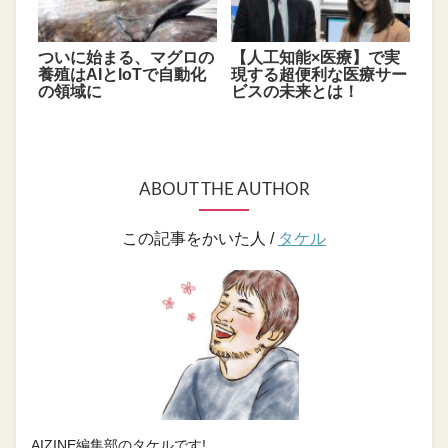
ついに始まる、マグロの
【人工知能×医療】で実
養殖はAIとIoTで自動化
現する超便利な医療サー
の領域に
ビスの未来とは！
ABOUT THE AUTHOR
この記事をかいた人 /
タケル
AIZINE編集部のタケルです!