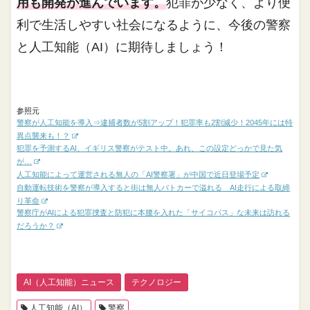
用も開発が進んでいます。
犯罪が少なく、より便
利で生活しやすい社会になるように、今後の警察
と人工知能（AI）に期待しましょう！
参照元
警察が人工知能を導入⇒逮捕者数が5割アップ！犯罪率も2割減少！2045年には特
異点襲来も！？
犯罪を予測するAI、イギリス警察がテスト中。あれ、この設定どっかで見た気
が…
人工知能によって運営される無人の「AI警察署」が中国で近日登場予定
自動運転技術を警察が導入すると街は無人パトカーで溢れる AI走行による取締
り革命
警察庁がAIによる犯罪捜査と防犯に本腰を入れた「サイコパス」な未来は訪れる
だろうか？
AI（人工知能）ニュース
テクノロジー
人工知能（AI）
警察