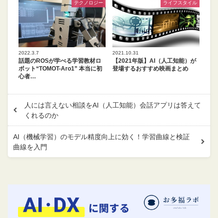
テクノロジー
ライフスタイル
2022.3.7
2021.10.31
話題のROSが学べる学習教材ロ
【2021年版】AI（人工知能）が
ボット“TOMOT-Aro1” 本当に初
登場するおすすめ映画まとめ
心者…
人には言えない相談をAI（人工知能）会話アプリは答えて
くれるのか
AI（機械学習）のモデル精度向上に効く！学習曲線と検証
曲線を入門