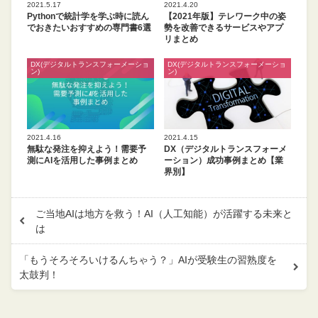
2021.5.17
2021.4.20
Pythonで統計学を学ぶ時に読ん
【2021年版】テレワーク中の姿
でおきたいおすすめの専門書6選
勢を改善できるサービスやアプ
リまとめ
DX(デジタルトランスフォーメーショ
DX(デジタルトランスフォーメーショ
ン)
ン)
2021.4.16
2021.4.15
無駄な発注を抑えよう！需要予
DX（デジタルトランスフォーメ
測にAIを活用した事例まとめ
ーション）成功事例まとめ【業
界別】
ご当地AIは地方を救う！AI（人工知能）が活躍する未来と
は
「もうそろそろいけるんちゃう？」AIが受験生の習熟度を
太鼓判！