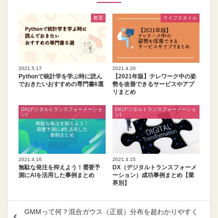
教育
ライフスタイル
2021.5.17
2021.4.20
Pythonで統計学を学ぶ時に読ん
【2021年版】テレワーク中の姿
でおきたいおすすめの専門書6選
勢を改善できるサービスやアプ
リまとめ
DX(デジタルトランスフォーメーショ
DX(デジタルトランスフォーメーショ
ン)
ン)
2021.4.16
2021.4.15
無駄な発注を抑えよう！需要予
DX（デジタルトランスフォーメ
測にAIを活用した事例まとめ
ーション）成功事例まとめ【業
界別】
GMMって何？混合ガウス（正規）分布を超わかりやすく