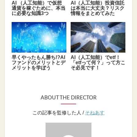
AI （人工知能）で仮想
AI（人工知能）投資信託
通貨を稼ぐために、本当
は本当に大丈夫？リスク
に必要な知識3つ
情報をまとめてみた
早くやったもん勝ち!?AI
AI（人工知能）でetf！
ファンドのメリットとデ
「etfって何？」って方こ
メリットを学ぼう
そ必見です！
ABOUT THE DIRECTOR
この記事を監修した人 /
そねあす