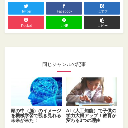
Twitter
Facebook
はてブ
Pocket
LINE
コピー
同じジャンルの記事
頭の中（脳）のイメージ
AI（人工知能）で子供の
を機械学習で覗き見れる
学力大幅アップ！教育が
未来が来た！
変わる3つの理由