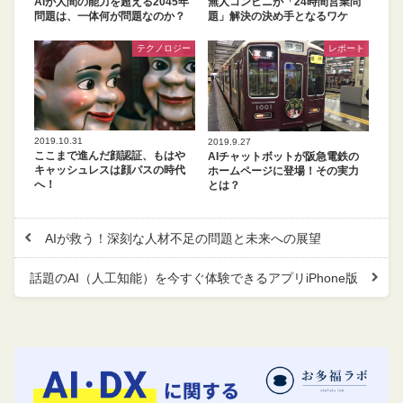
AIが人間の能力を超える2045年
無人コンビニが「24時間営業問
問題は、一体何が問題なのか？
題」解決の決め手となるワケ
テクノロジー
レポート
2019.10.31
2019.9.27
ここまで進んだ顔認証、もはや
AIチャットボットが阪急電鉄の
キャッシュレスは顔パスの時代
ホームページに登場！その実力
へ！
とは？
AIが救う！深刻な人材不足の問題と未来への展望
話題のAI（人工知能）を今すぐ体験できるアプリiPhone版