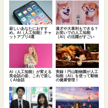
寂しいあなたにおすす
漫才や大喜利もできる？
め。AI（人工知能）チャ
お笑いでの人工知能
ットアプリ4選
（AI）の活躍がすごい
AI（人工知能）が変える
実録！円山動物園が人工
英会話の姿、これで楽し
知能（AI）を使って動物
くAI会話
の健康管理！