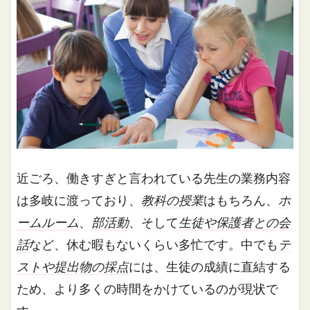
近ごろ、働きすぎと言われている先生の業務内容
は多岐に渡っており、
教科の授業
はもちろん、
ホ
ームルーム
、
部活動
、そして
生徒や保護者との会
話
など、休む暇もないくらい多忙です。中でも
テ
ストや提出物の採点
には、生徒の成績に直結する
ため、より多くの時間をかけているのが現状で