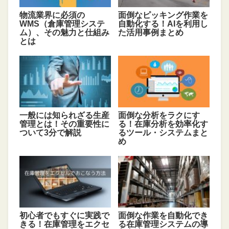
物流業界に必須の
面倒なピッキング作業を
WMS（倉庫管理システ
自動化する！AIを利用し
ム）、その魅力と仕組み
た活用事例まとめ
とは
一般には知られざる生産
面倒な分析をラクにす
管理とは！その重要性に
る！在庫分析を効率化す
ついて3分で解説
るツール・システムまと
め
初心者でもすぐに実践で
面倒な作業を自動化でき
きる！在庫管理をエクセ
る在庫管理システムの導