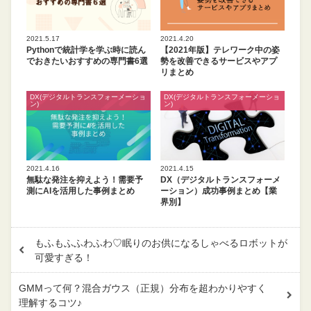
2021.5.17
2021.4.20
Pythonで統計学を学ぶ時に読ん
【2021年版】テレワーク中の姿
でおきたいおすすめの専門書6選
勢を改善できるサービスやアプ
リまとめ
DX(デジタルトランスフォーメーショ
DX(デジタルトランスフォーメーショ
ン)
ン)
2021.4.16
2021.4.15
無駄な発注を抑えよう！需要予
DX（デジタルトランスフォーメ
測にAIを活用した事例まとめ
ーション）成功事例まとめ【業
界別】
もふもふふわふわ♡眠りのお供になるしゃべるロボットが
可愛すぎる！
GMMって何？混合ガウス（正規）分布を超わかりやすく
理解するコツ♪