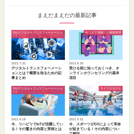
まえだまえだの最新記事
DX(デジタルトランスフォーメーショ
AI（人工知能）と健康管理
ン)
2021.7.31
2021.6.30
デジタルトランスフォーメーシ
受ける前に知っておくべき、オ
ョンとは？概要を知るための記
ンラインカウンセリングの基本
事まとめ
項目
DX(デジタルトランスフォーメーショ
ライフスタイル
ン)
2021.6.18
2021.5.31
今、リハビリでIoTが活躍してい
今、スポーツがDXによって革命
る！その驚きの内容と実例とは
が起きている！その内容につい
て解説