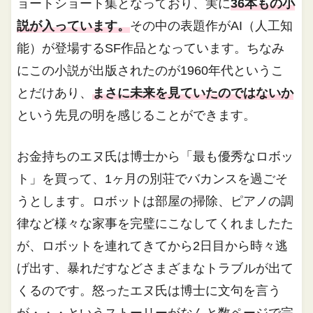
ョートショート集となっており、実に
36本もの小
説が入っています。
その中の表題作がAI（人工知
能）が登場するSF作品となっています。ちなみ
にこの小説が出版されたのが1960年代というこ
とだけあり、
まさに未来を見ていたのではないか
という先見の明を感じることができます。
お金持ちのエヌ氏は博士から「最も優秀なロボッ
ト」を買って、1ヶ月の別荘でバカンスを過ごそ
うとします。ロボットは部屋の掃除、ピアノの調
律など様々な家事を完璧にこなしてくれましたた
が、ロボットを連れてきてから2日目から時々逃
げ出す、暴れだすなどさまざまなトラブルが出て
くるのです。怒ったエヌ氏は博士に文句を言う