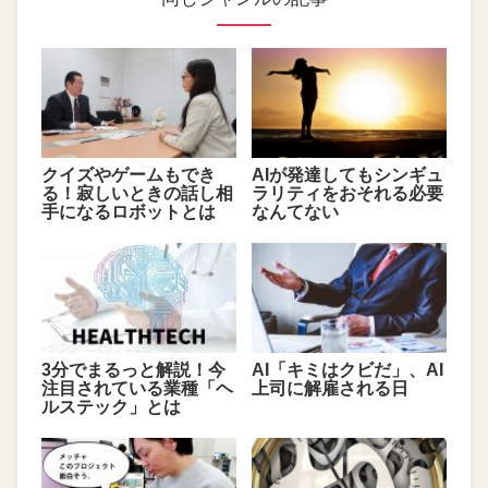
クイズやゲームもでき
AIが発達してもシンギュ
る！寂しいときの話し相
ラリティをおそれる必要
手になるロボットとは
なんてない
3分でまるっと解説！今
AI「キミはクビだ」、AI
注目されている業種「ヘ
上司に解雇される日
ルステック」とは