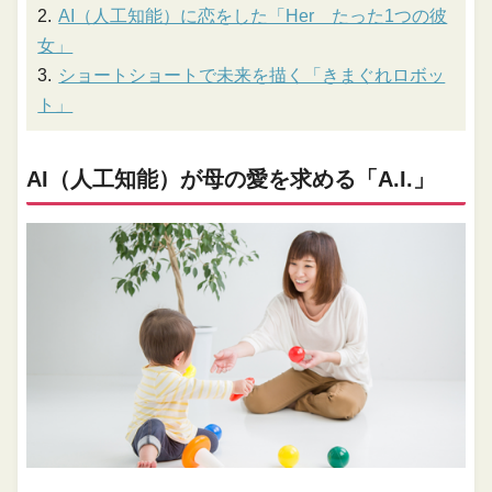
AI（人工知能）に恋をした「Her たった1つの彼
女」
ショートショートで未来を描く「きまぐれロボッ
ト」
AI（人工知能）が母の愛を求める「A.I.」