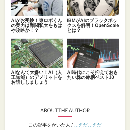
AIがお受験！東ロボくん
IBMがAIのブラックボッ
の実力は難関私大をもは
クスを解明！OpenScale
や攻略か！？
とは？
AIなんて大嫌い！AI（人
AI時代にこそ抑えておき
工知能）のデメリットを
たい株の銘柄ベスト10
お話ししましょう
ABOUT THE AUTHOR
この記事をかいた人 /
まえだまえだ