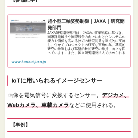
超小型三軸姿勢制御｜JAXA｜研究開
発部門
JAXA研究開発部門は、JAXAの事業戦略に基づき、
国家課題解決や国際競争力向上に向けたシステムの
能力や価値を高める技術の研究開発を重点的に実施
し、併せてプロジェクトの確実な実施の為、基礎的
研究の推進および基盤的技術研究の維持、向上を図
っています。また、国立研究開発法人で求められる
「研究開発成果の最大化」の為、宇宙以外…
www.kenkai.jaxa.jp
IoTに用いられるイメージセンサー
画像を電気信号に変換するセンサー。
デジカメ、
Webカメラ、車載カメラ
などに使用される。
【事例】