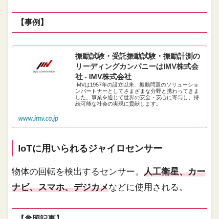
【事例】
振動試験・受託振動試験・振動計測の
リーディングカンパニーはIMV株式会
社 - IMV株式会社
IMVは1957年の設立以来、振動問題のソリューショ
ンパートナーとしてさまざまな分野と携わってきま
した。事業を通じて世界の安全・安心に寄与し、持
続可能な社会の実現に貢献します。
www.imv.co.jp
IoTに用いられるジャイロセンサー
物体の回転を検出するセンサー。
人工衛星、カー
ナビ、スマホ、デジカメ
などに使用される。
【参照記事】