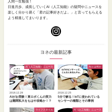
人間一生勉強！
日進月歩、成長していくAI（人工知能）の疑問やニュースを
楽しく分かり易く「君の記事好きだよ。」と言ってもらえる
よう精進してまいります。
ヨネの最新記事
AI（人工知能）ニュース
AIとは何か
2018.12.29
2018.12.25
AIがお受験！東ロボくんの実力
5分で解る！IoTに使われている
は難関私大をもはや攻略か！？
センサーの種類とその事例
ライフスタイル
AI（人工知能）ニュース