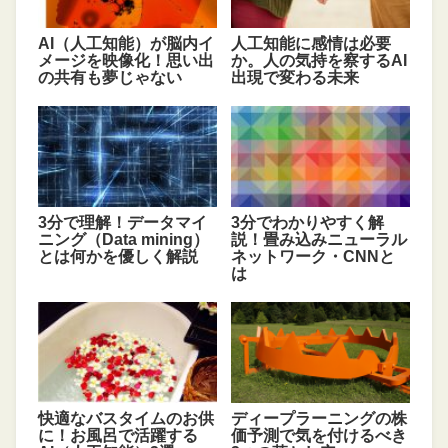
AI（人工知能）が脳内イ
人工知能に感情は必要
メージを映像化！思い出
か。人の気持を察するAI
の共有も夢じゃない
出現で変わる未来
3分で理解！データマイ
3分でわかりやすく解
ニング（Data mining）
説！畳み込みニューラル
とは何かを優しく解説
ネットワーク・CNNと
は
快適なバスタイムのお供
ディープラーニングの株
に！お風呂で活躍する
価予測で気を付けるべき