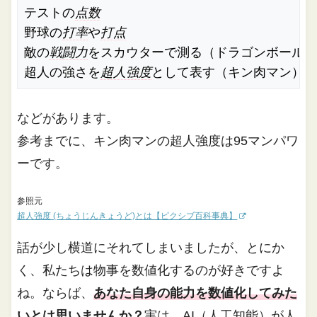
テストの
点数
野球の
打率
や
打点
敵の
戦闘力
をスカウターで測る（ドラゴンボール）
超人の強さを
超人強度
として表す（キン肉マン）
などがあります。
参考までに、キン肉マンの超人強度は95マンパワ
ーです。
参照元
超人強度 (ちょうじんきょうど)とは【ピクシブ百科事典】
話が少し横道にそれてしまいましたが、とにか
く、私たちは物事を数値化するのが好きですよ
ね。ならば、
あなた自身の能力を数値化してみた
いとは思いませんか？
実は、AI（人工知能）が人