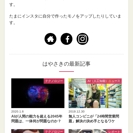
す。
たまにインスタに自分で作ったモノをアップしたりしていま
す。
はやさきの最新記事
テクノロジー
AI（人工知能）ニュース
2020.1.6
2019.12.30
AIが人間の能力を超える2045年
無人コンビニが「24時間営業問
問題は、一体何が問題なのか？
題」解決の決め手となるワケ
テクノロジー
レポート