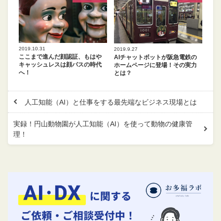
2019.10.31
2019.9.27
ここまで進んだ顔認証、もはや
AIチャットボットが阪急電鉄の
キャッシュレスは顔パスの時代
ホームページに登場！その実力
へ！
とは？
人工知能（AI）と仕事をする最先端なビジネス現場とは
実録！円山動物園が人工知能（AI）を使って動物の健康管
理！