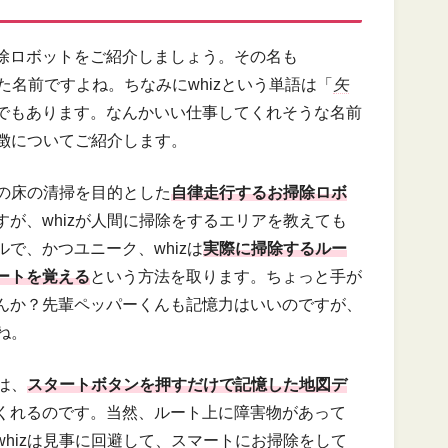
除ロボットをご紹介しましょう。その名も
名前ですよね。ちなみにwhizという単語は「
矢
でもあります。なんかいい仕事してくれそうな名前
特徴についてご紹介します。
どの床の清掃を目的とした
自律走行するお掃除ロボ
が、whizが人間に掃除をするエリアを教えても
で、かつユニーク、whizは
実際に掃除するルー
ートを覚える
という方法を取ります。ちょっと手が
んか？先輩ペッパーくんも記憶力はいいのですが、
ね。
は、
スタートボタンを押すだけで記憶した地図デ
くれるのです。当然、ルート上に障害物があって
hizは見事に回避して、スマートにお掃除をして