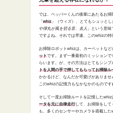
では、ペッパーくんの後輩にあたるお掃
「
whiz
」（ウィズ）、とてもシュッとした
や弾丸が風を切る音
、
名人
」という意味
ですよね。それでは早速、このwhizの
お掃除ロボットwhizは、カーペットな
ット
です。まず一番最初のミッションです
らいます。が、その方法はとてもシンプル
トを人間の手で押してもらってお掃除ル
かかるけど、なんだか可愛げがありませ
このwhizの記憶力もなかなかのものです
そして一度お掃除ルートを記憶したwhiz
ータを元に自律走行
して、お掃除をして
も、多くのセンサーやカメラを搭載したw