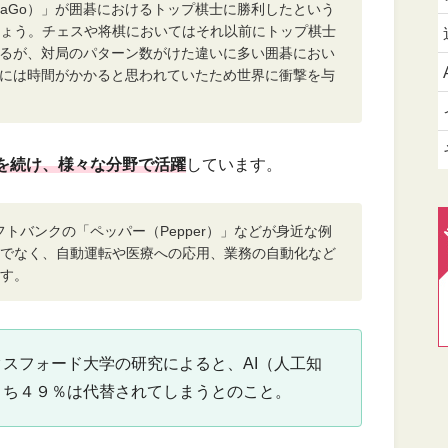
haGo）」が囲碁におけるトップ棋士に勝利したという
ょう。チェスや将棋においてはそれ以前にトップ棋士
いるが、対局のパターン数がけた違いに多い囲碁におい
るには時間がかかると思われていたため世界に衝撃を与
長を続け、様々な分野で活躍
しています。
フトバンクの「ペッパー（Pepper）」などが身近な例
でなく、自動運転や医療への応用、業務の自動化など
す。
スフォード大学の研究によると、AI（人工知
うち４９％は代替されてしまうとのこと。