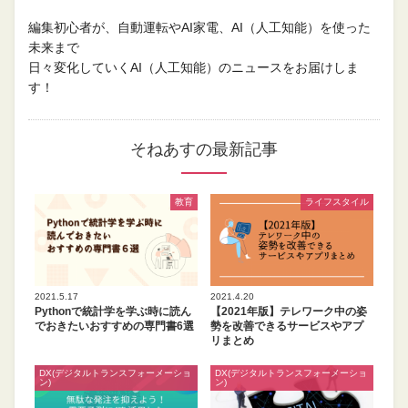
編集初心者が、自動運転やAI家電、AI（人工知能）を使った
未来まで
日々変化していくAI（人工知能）のニュースをお届けしま
す！
そねあすの最新記事
教育
ライフスタイル
2021.5.17
2021.4.20
Pythonで統計学を学ぶ時に読ん
【2021年版】テレワーク中の姿
でおきたいおすすめの専門書6選
勢を改善できるサービスやアプ
リまとめ
DX(デジタルトランスフォーメーショ
DX(デジタルトランスフォーメーショ
ン)
ン)