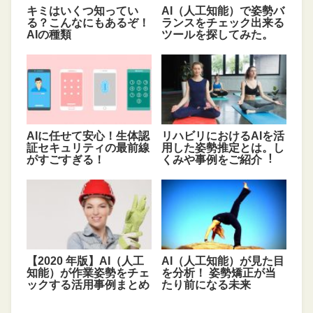
キミはいくつ知ってい
AI（人工知能）で姿勢バ
る？こんなにもあるぞ！
ランスをチェック出来る
AIの種類
ツールを探してみた。
AIに任せて安心！生体認
リハビリにおけるAIを活
証セキュリティの最前線
⽤した姿勢推定とは。し
がすごすぎる！
くみや事例をご紹介︕
【2020 年版】AI（人工
AI（人工知能）が見た目
知能）が作業姿勢をチェ
を分析！ 姿勢矯正が当
ックする活用事例まとめ
たり前になる未来