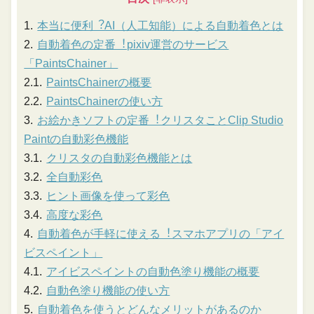
本当に便利︖AI（⼈⼯知能）による⾃動着⾊とは
⾃動着⾊の定番︕pixiv運営のサービス
「PaintsChainer」
PaintsChainerの概要
PaintsChainerの使い方
お絵かきソフトの定番︕クリスタことClip Studio
Paintの⾃動彩⾊機能
クリスタの自動彩色機能とは
全自動彩色
ヒント画像を使って彩色
高度な彩色
⾃動着⾊が⼿軽に使える︕スマホアプリの「アイ
ビスペイント」
アイビスペイントの自動色塗り機能の概要
自動色塗り機能の使い方
⾃動着⾊を使うとどんなメリットがあるのか