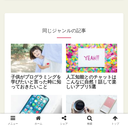
同じジャンルの記事
子供がプログラミングを
人工知能とのチャットは
学びたいと言った時に知
こんなに自然！話して楽
っておきたいこと
しいアプリ5選
メニュー
ホーム
シェア
検索
トップ