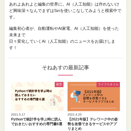
あれよあれよと編集の世界に。AI（人工知能）は作れないけ
ど興味深々なんでまずはSiriを使いこなしてみようと模索中で
す。
編集初心者が、自動運転やAI家電、AI（人工知能）を使った
未来まで
日々変化していくAI（人工知能）のニュースをお届けしま
す！
そねあすの最新記事
教育
ライフスタイル
2021.5.17
2021.4.20
Pythonで統計学を学ぶ時に読ん
【2021年版】テレワーク中の姿
でおきたいおすすめの専門書6選
勢を改善できるサービスやアプ
リまとめ