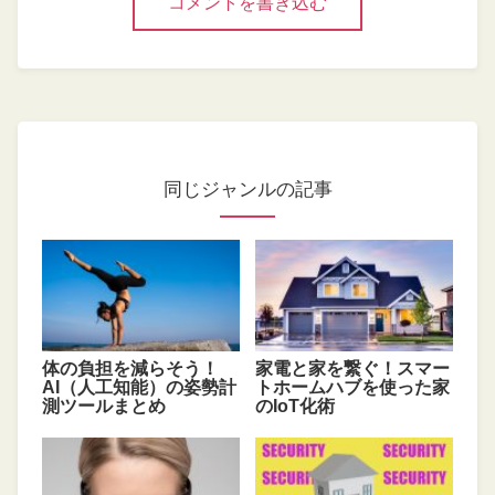
コメントを書き込む
同じジャンルの記事
体の負担を減らそう！
家電と家を繋ぐ！スマー
AI（人工知能）の姿勢計
トホームハブを使った家
測ツールまとめ
のIoT化術