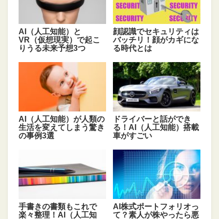
AI（人工知能）と
顔認識でセキュリティは
VR（仮想現実）で起こ
バッチリ！顔がカギにな
りうる未来予想3つ
る時代とは
AI（人工知能）が人類の
ドライバーと話ができ
生活を変えてしまう驚き
る！AI（人工知能）搭載
の事例3選
車がすごい
手書きの書類もこれで
AI株式ポートフォリオっ
楽々整理！AI（人工知
て？素人が株やったら悪