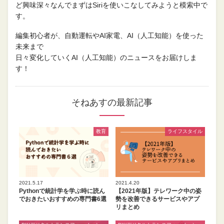
ど興味深々なんでまずはSiriを使いこなしてみようと模索中で
す。
編集初心者が、自動運転やAI家電、AI（人工知能）を使った
未来まで
日々変化していくAI（人工知能）のニュースをお届けしま
す！
そねあすの最新記事
教育
ライフスタイル
2021.5.17
2021.4.20
Pythonで統計学を学ぶ時に読ん
【2021年版】テレワーク中の姿
でおきたいおすすめの専門書6選
勢を改善できるサービスやアプ
リまとめ