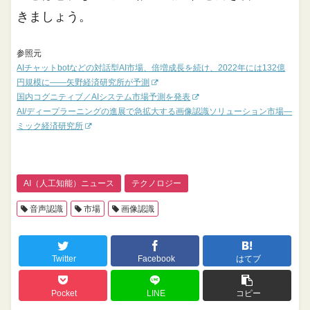
きましょう。
参照元
AIチャットbotなどの対話型AI市場、倍増成長を続け、2022年には132億
円規模に――矢野経済研究所が予測
国内コグニティブ／AIシステム市場予測を発表
AI/ディープラーニングの進展で急拡大する画像認識ソリューション市場―
ミック経済研究所
AI（人工知能）ニュース
テクノロジー
音声認識
市場
画像認識
Twitter
Facebook
はてブ
Pocket
LINE
コピー