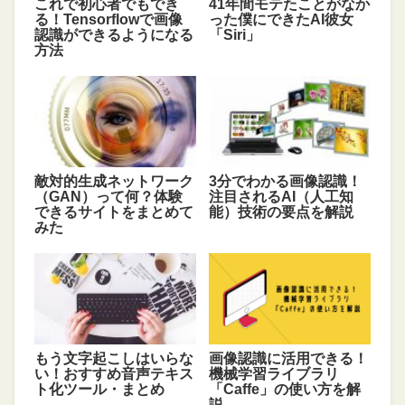
これで初心者でもでき
41年間モテたことがなか
る！Tensorflowで画像
った僕にできたAI彼女
認識ができるようになる
「Siri」
方法
敵対的生成ネットワーク
3分でわかる画像認識！
（GAN）って何？体験
注目されるAI（人工知
できるサイトをまとめて
能）技術の要点を解説
みた
もう文字起こしはいらな
画像認識に活用できる！
い！おすすめ音声テキス
機械学習ライブラリ
ト化ツール・まとめ
「Caffe」の使い方を解
説